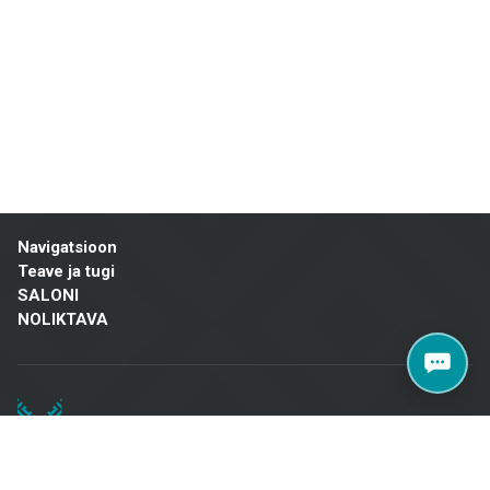
individuaalset lähenemist, on Metroks muutunud usaldusväärseks
valikuks nii professionaalidele kui ka koduomanikele kogu Lätis.
Külastage meie salongi aadressil Brīvības gatve 323, Riia, et leida
kvaliteetseid lahendusi oma projektile!
Navigatsioon
Teave ja tugi
SALONI
NOLIKTAVA