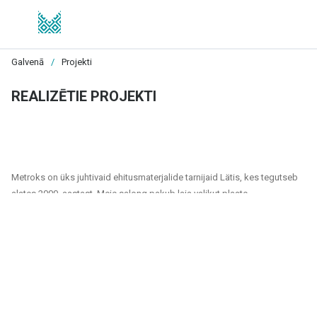
Galvenā
/
Projekti
REALIZĒTIE PROJEKTI
Metroks on üks juhtivaid ehitusmaterjalide tarnijaid Lätis, kes tegutseb
alates 2000. aastast. Meie salong pakub laia valikut plaate,
fassaadimaterjale ja põrandakatteid, mis sobivad nii era- kui ka
ühiskondlikele projektidele. Oleme usaldusväärne partner kõigile, kes
otsivad kvaliteetseid ja jätkusuutlikke lahendusi kodude, kontorite,
avalike hoonete ja muude ruumide viimistlemiseks.
Meie tootevalik hõlmab:
Seina- ja põrandaplaadid: Erinevates suurustes, värvitoonides ja