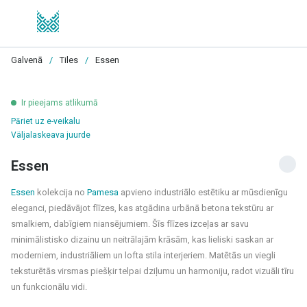
Galvenā
/
Tiles
/
Essen
Ir pieejams atlikumā
Pāriet uz e-veikalu
Väljalaskeava juurde
Essen
Essen
kolekcija no
Pamesa
apvieno industriālo estētiku ar mūsdienīgu
eleganci, piedāvājot flīzes, kas atgādina urbānā betona tekstūru ar
smalkiem, dabīgiem niansējumiem. Šīs flīzes izceļas ar savu
minimālistisko dizainu un neitrālajām krāsām, kas lieliski saskan ar
moderniem, industriāliem un lofta stila interjeriem. Matētās un viegli
teksturētās virsmas piešķir telpai dziļumu un harmoniju, radot vizuāli tīru
un funkcionālu vidi.