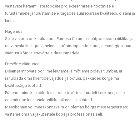
vastavate keraamiliste toodete projekteerimisele, tootmisele,
turustamisele ja turustamisele, tagades suurepärase kvaliteedi, disaini ja
hinna.
Nägemus
Selle visioon on kindlustada Pamesa Ceramica juhtpositsioon riiklikul ja
rahvusvahelisel gres-, seina- ja põrandaplaatide turul, eesmärgiga luua
väärtust kõigile ettevõtte sidusrühmadele.
Ettevõtte väärtused:
Disain ja innovatsioon: me leiutame ja mõtleme pidevalt ümber, et
rahuldada oma klientide vajadusi ja ootusi, pakkudes kõrgeima
kvaliteediga tooteid.
Pühendumine kliendile: klient on ettevõtte ärimudeli keskmes, mille
eesmärk on luua usalduslikke pikaajalisi suhteid.
Meeskonnatöö: meeskonnavaim on olemas kõigis meie tegevustes;
vastame oma väljakutsetele koos ja professionaalselt.