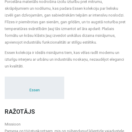
Porcelāna materiāls nodrošina izcilu izturību pret mitrumu,
skrāpējumiem un nodilumu, kas padara Essen kolekciju par lielisku
izvēli gan dzīvojamām, gan sabiedriskām telpām ar intensīvu noslodzi.
Flīzes ir piemērotas gan sienām, gan grīdām, un to augstā noturība pret
temperatūras svārstībām ļauj tās izmantot arī āra apdarē. Plašais
formātu un krāsu klāsts ļauj izveidot unikālus dizaina risinājumus,
apvienojot industriālu funkcionalitāti ar stilīgu estētiku.
Essen kolekcija ir ideāls risinājums tiem, kas vēlas radīt modernu un
izturīgu interjeru ar urbānu un industriālu noskaņu, nezaudējot eleganci
un kvalitāti.
Essen
RAŽOTĀJS
Missioon
Pamesa on tööstuskontsern, mis on pühendunud klientide vajadustele