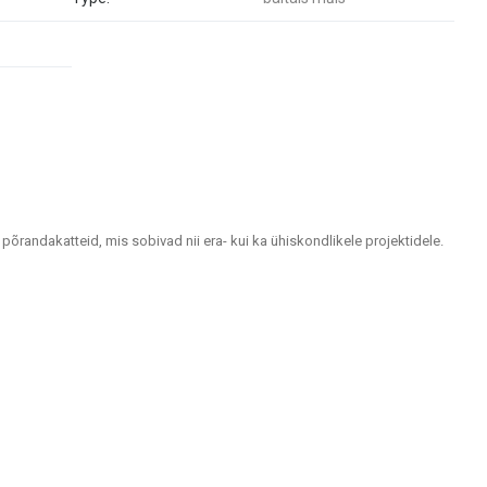
 põrandakatteid, mis sobivad nii era- kui ka ühiskondlikele projektidele.
tlemiseks.
idele ja välialadele. Keraamilised ja kivimassist plaadid paistavad silma
visuaalselt atraktiivsed.
upidavuse ja moodsa disaini.
ugustes ilmastikutingimustes.