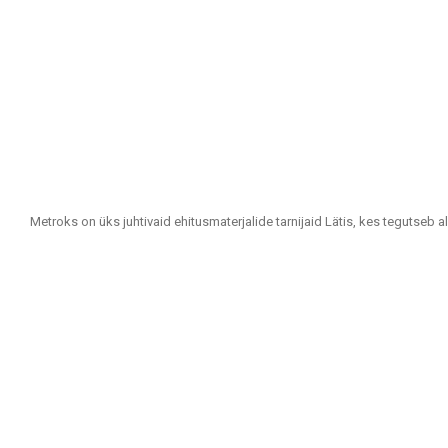
Metroks on üks juhtivaid ehitusmaterjalide tarnijaid Lätis, kes tegutseb a
Oleme usaldusväärne partner kõigile, kes otsivad kvaliteetseid ja jätkus
Meie tootevalik hõlmab:
Seina- ja põrandaplaadid: Erinevates suurustes, värvitoonides ja disaini
vastupidavuse ja esteetilise välimuse poolest.
Fassaadimaterjalid: Pakume lahendusi hoonete välisviimistluseks, sealhulg
Põrandakatted: Laminaat, vinüülkatted, parkett ja keraamilised põranda
Terrassikatted: Meie valikus on materjalid, mis sobivad väliterrassidele