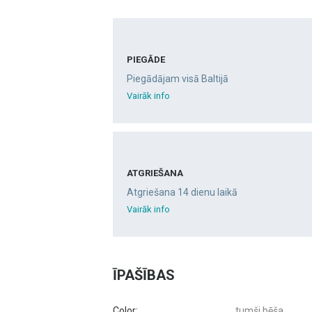
PIEGĀDE
Piegādājam visā Baltijā
Vairāk info
ATGRIEŠANA
Atgriešana 14 dienu laikā
Vairāk info
ĪPAŠĪBAS
Color:
tumši bēša