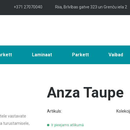
+371 27070040
Riia, Brīvības gatve 323 un Grenču iela 2
arkett
Laminaat
Parkett
Vaibad
Anza Taupe
Artikuls:
Kolekci
tele vastavate
ja turustamisele,
Ir pieejams atlikumā