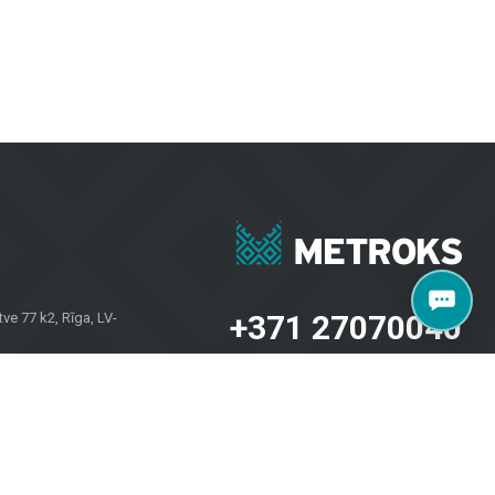
ektide jaoks. Olgu vaja plaate seintele, põrandakatteid kodudele või
aalidele kui ka koduomanikele kogu Lätis. Külastage meie salongi
+371 27070040
e 77 k2, Rīga, LV-
salons@metroks.lv
Sazinies ar mums