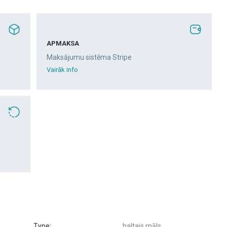
APMAKSA
Maksājumu sistēma Stripe
Vairāk info
Type:
baltais māls