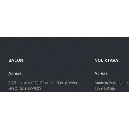
t materjale, vaid ka konsultatsioone ja lahendusi, mis sobivad erinevate proj
 parima lahenduse.
lset lähenemist, on Metroks muutunud usaldusväärseks valikuks nii profession
jektile!
SALONI
NOLIKTAVA
Adrese
Adrese
Brīvības gatve 323, Rīga, LV-1006 Grenču
Gustava Zemgala gatv
iela 2, Rīga, LV-1029
1039, Latvija
Darba laiks
Darba laiks