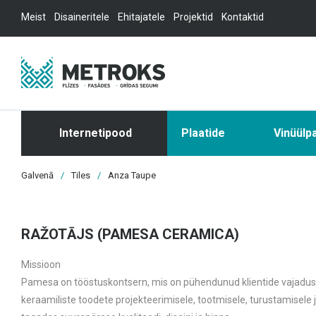
Meist
Disaineritele
Ehitajatele
Projektid
Kontaktid
Internetipood
Plaatide
Vinüülp
Galvenā
/
Tiles
/
Anza Taupe
RAŽOTĀJS (PAMESA CERAMICA)
Missioon
Pamesa on tööstuskontsern, mis on pühendunud klientide vajadus
keraamiliste toodete projekteerimisele, tootmisele, turustamisele 