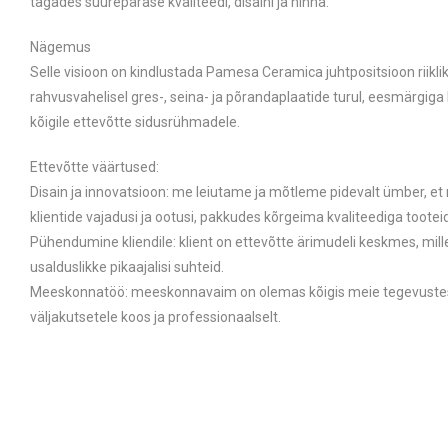
tagades suurepärase kvaliteedi, disaini ja hinna.
Nägemus
Selle visioon on kindlustada Pamesa Ceramica juhtpositsioon riiklik
rahvusvahelisel gres-, seina- ja põrandaplaatide turul, eesmärgiga
kõigile ettevõtte sidusrühmadele.
Ettevõtte väärtused:
Disain ja innovatsioon: me leiutame ja mõtleme pidevalt ümber, e
klientide vajadusi ja ootusi, pakkudes kõrgeima kvaliteediga tooteid
Pühendumine kliendile: klient on ettevõtte ärimudeli keskmes, mil
usalduslikke pikaajalisi suhteid.
Meeskonnatöö: meeskonnavaim on olemas kõigis meie tegevust
väljakutsetele koos ja professionaalselt.