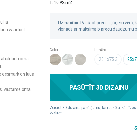
1: 10.92 m2
ul ja
Uzmanību!
Pasūtot preces, jāņem vērā,
vienāds ar maksimālo preču daudzumu pa
 luua väärtust
Color
Izmērs
t rahuldada oma
25.1x75.3
25x7
.
le eesmärk on luua
PASŪTĪT 3D DIZAINU
es; vastame oma
Veiciet 3D dizaina pasūtījumu, lai redzētu, kā flīzes
kvalitāti.
S