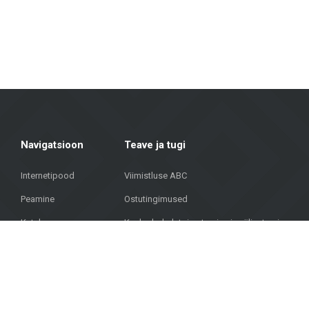
Metroks on uhke oma professionaalse lähenemise üle – pakume mitte ainul
fassaadimaterjale ühiskondlikele hoonetele, meie meeskond aitab leida
Ühendades üle 20 aasta kogemust, kvaliteetseid materjale ja individuaa
aadressil Brīvības gatve 323, Riia, et leida kvaliteetseid lahendusi oma pro
Navigatsioon
Teave ja tugi
Internetipood
Viimistluse ABC
Peamine
Ostutingimused
Kataloog
Kauba kohaletoimetamine ja väljastamine
Projektid
Privaatsuspoliitika
KKK
Kontaktid