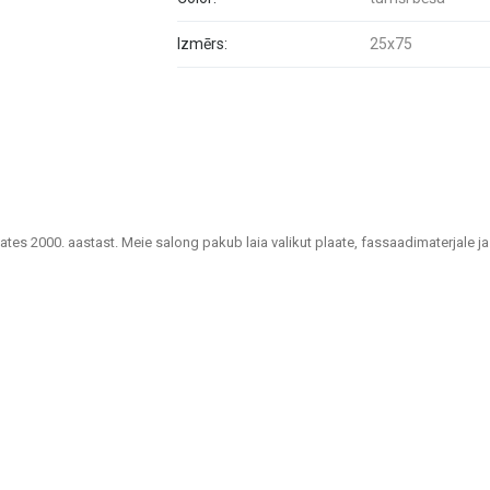
Izmērs:
25x75
lates 2000. aastast. Meie salong pakub laia valikut plaate, fassaadimaterjale ja
uutlikke lahendusi kodude, kontorite, avalike hoonete ja muude ruumide viimis
lahendustes plaadid, mis sobivad vannitubadele, köökidele, ühiskondlikele ruum
as ventileeritavad fassaadid ja fassaadiplaadid, mis on nii praktilised kui ka 
plaadid – sobivad eluruumidesse, kontoritesse ja äriruumidesse, tagades vast
, rõdudele ja muudele välialadele, pakkudes pikka kasutusiga ja esteetikat igas