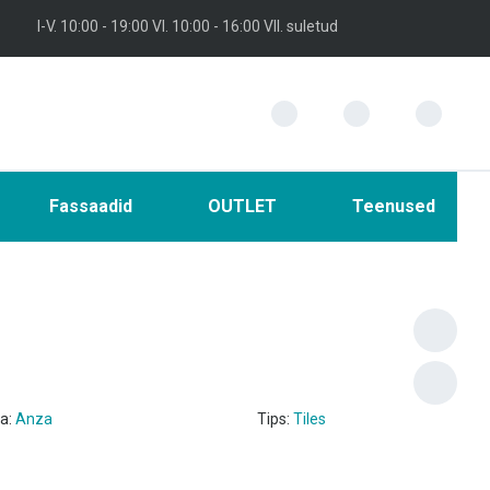
I-V. 10:00 - 19:00 VI. 10:00 - 16:00 VII. suletud
Fassaadid
OUTLET
Teenused
ja:
Anza
Tips:
Tiles