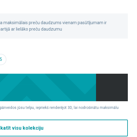
 ka maksimālais preču daudzums vienam pasūtījumam ir
rtijā ar lielāko preču daudzumu
5
 pārveidos jūsu telpu, iepriekš renderējot 3D, lai nodrošinātu maksimālu
katīt visu kolekciju