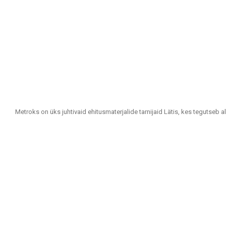
Metroks on üks juhtivaid ehitusmaterjalide tarnijaid Lätis, kes tegutseb a
Oleme usaldusväärne partner kõigile, kes otsivad kvaliteetseid ja jätkus
Meie tootevalik hõlmab:
Seina- ja põrandaplaadid: Erinevates suurustes, värvitoonides ja disaini
vastupidavuse ja esteetilise välimuse poolest.
Fassaadimaterjalid: Pakume lahendusi hoonete välisviimistluseks, sealhulg
Põrandakatted: Laminaat, vinüülkatted, parkett ja keraamilised põranda
Terrassikatted: Meie valikus on materjalid, mis sobivad väliterrassidele