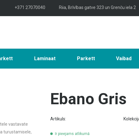
+371 27070040
Riia, Brīvības gatve 323 un Grenču iela 2
arkett
Laminaat
Parkett
Vaibad
Ebano Gris
Artikuls:
Kolekcij
tele vastavate
ja turustamisele,
Ir pieejams atlikumā