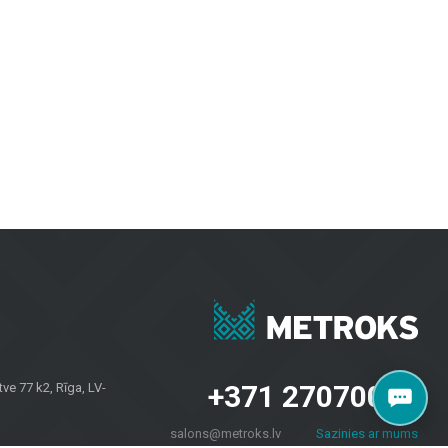
idele ja välialadele. Keraamilised ja kivimassist plaadid paistavad silma
visuaalselt atraktiivsed.
upidavuse ja moodsa disaini.
ugustes ilmastikutingimustes.
ektide jaoks. Olgu vaja plaate seintele, põrandakatteid kodudele või
aalidele kui ka koduomanikele kogu Lätis. Külastage meie salongi
+371 27070040
e 77 k2, Rīga, LV-
salons@metroks.lv
Sazinies ar mums