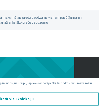
 ka maksimālais preču daudzums vienam pasūtījumam ir
rtijā ar lielāko preču daudzumu
 pārveidos jūsu telpu, iepriekš renderējot 3D, lai nodrošinātu maksimālu
katīt visu kolekciju