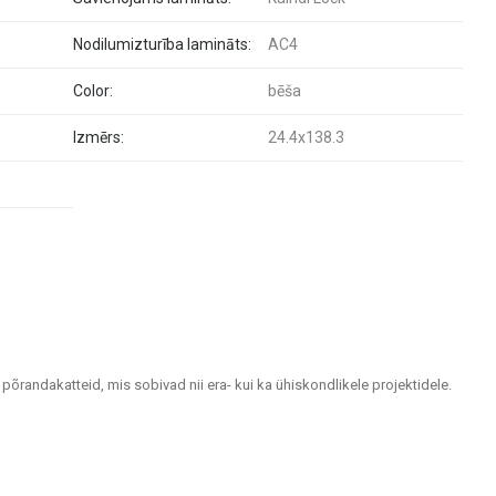
Nodilumizturība lamināts:
AC4
Color:
bēša
Izmērs:
24.4x138.3
 põrandakatteid, mis sobivad nii era- kui ka ühiskondlikele projektidele.
tlemiseks.