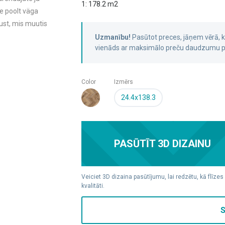
1: 178.2 m2
de poolt väga
ust, mis muutis
Uzmanību!
Pasūtot preces, jāņem vērā,
vienāds ar maksimālo preču daudzumu pa
Color
Izmērs
24.4x138.3
PASŪTĪT 3D DIZAINU
Veiciet 3D dizaina pasūtījumu, lai redzētu, kā flīzes
kvalitāti.
S