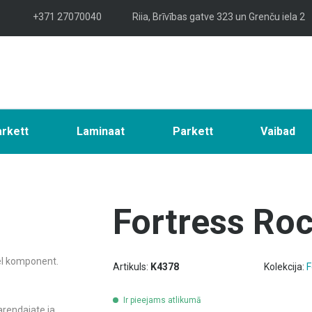
+371 27070040
Riia, Brīvības gatve 323 un Grenču iela 2
arkett
Laminaat
Parkett
Vaibad
Fortress Ro
del komponent.
Artikuls:
K4378
Kolekcija:
F
Ir pieejams atlikumā
arendajate ja