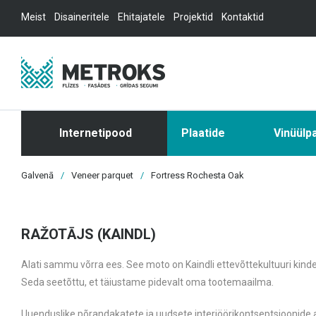
Meist
Disaineritele
Ehitajatele
Projektid
Kontaktid
Internetipood
Plaatide
Vinüülp
Galvenā
/
Veneer parquet
/
Fortress Rochesta Oak
RAŽOTĀJS (KAINDL)
Alati sammu võrra ees. See moto on Kaindli ettevõttekultuuri kin
Seda seetõttu, et täiustame pidevalt oma tootemaailma.
Uuenduslike põrandakatete ja uudsete interjöörikontseptsioonide 