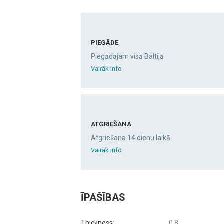
PIEGĀDE
Piegādājam visā Baltijā
Vairāk info
ATGRIEŠANA
Atgriešana 14 dienu laikā
Vairāk info
ĪPAŠĪBAS
Thickness:
0,8