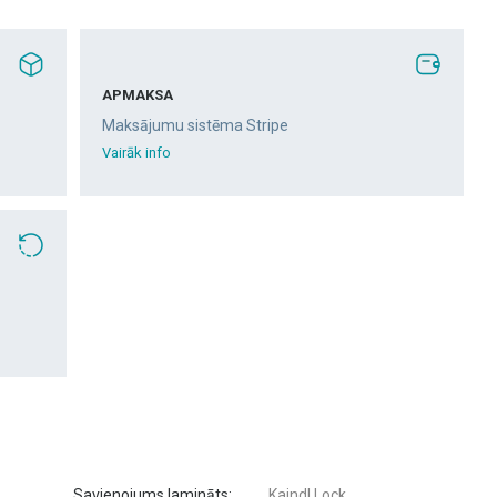
APMAKSA
Maksājumu sistēma Stripe
Vairāk info
Savienojums lamināts:
Kaindl Lock