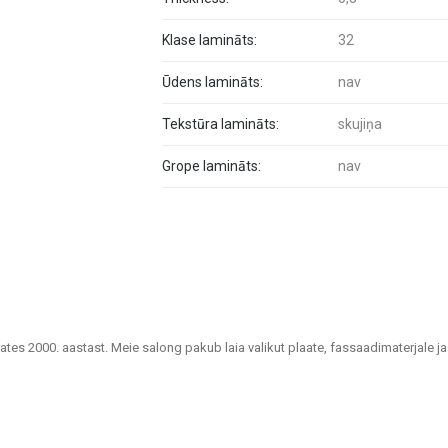
Klase lamināts:
32
Ūdens lamināts:
nav
Tekstūra lamināts:
skujiņa
Grope lamināts:
nav
lates 2000. aastast. Meie salong pakub laia valikut plaate, fassaadimaterjale ja
uutlikke lahendusi kodude, kontorite, avalike hoonete ja muude ruumide viimis