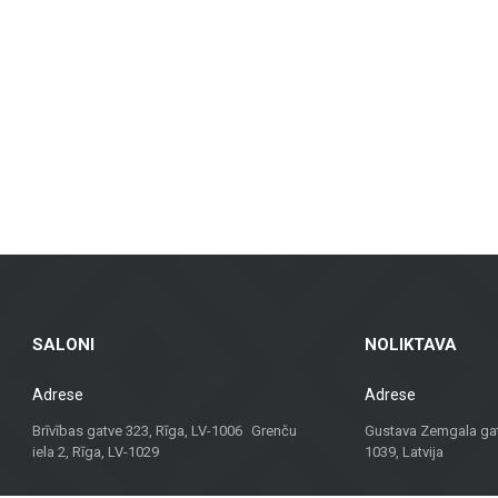
lahendustes plaadid, mis sobivad vannitubadele, köökidele, ühiskondlikele ruum
as ventileeritavad fassaadid ja fassaadiplaadid, mis on nii praktilised kui ka 
plaadid – sobivad eluruumidesse, kontoritesse ja äriruumidesse, tagades vast
, rõdudele ja muudele välialadele, pakkudes pikka kasutusiga ja esteetikat igas
t materjale, vaid ka konsultatsioone ja lahendusi, mis sobivad erinevate proj
 parima lahenduse.
lset lähenemist, on Metroks muutunud usaldusväärseks valikuks nii profession
jektile!
SALONI
NOLIKTAVA
Adrese
Adrese
Brīvības gatve 323, Rīga, LV-1006 Grenču
Gustava Zemgala gatv
iela 2, Rīga, LV-1029
1039, Latvija