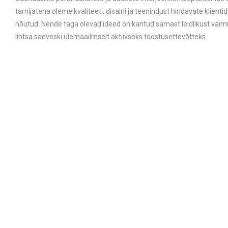
tarnijatena oleme kvaliteeti, disaini ja teenindust hindavate klienti
nõutud. Nende taga olevad ideed on kantud samast leidlikust vaim
lihtsa saeveski ülemaailmselt aktiivseks tööstusettevõtteks.