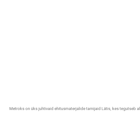
Metroks on üks juhtivaid ehitusmaterjalide tarnijaid Lätis, kes tegutseb a
Oleme usaldusväärne partner kõigile, kes otsivad kvaliteetseid ja jätkus
Meie tootevalik hõlmab: