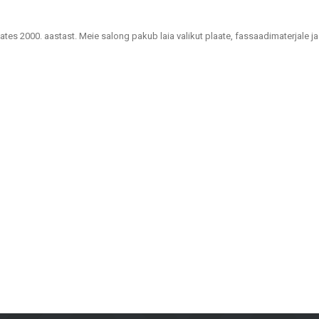
lates 2000. aastast. Meie salong pakub laia valikut plaate, fassaadimaterjale ja
uutlikke lahendusi kodude, kontorite, avalike hoonete ja muude ruumide viimis
lahendustes plaadid, mis sobivad vannitubadele, köökidele, ühiskondlikele ruum
as ventileeritavad fassaadid ja fassaadiplaadid, mis on nii praktilised kui ka 
plaadid – sobivad eluruumidesse, kontoritesse ja äriruumidesse, tagades vast
, rõdudele ja muudele välialadele, pakkudes pikka kasutusiga ja esteetikat igas
t materjale, vaid ka konsultatsioone ja lahendusi, mis sobivad erinevate proj
 parima lahenduse.
lset lähenemist, on Metroks muutunud usaldusväärseks valikuks nii profession
jektile!