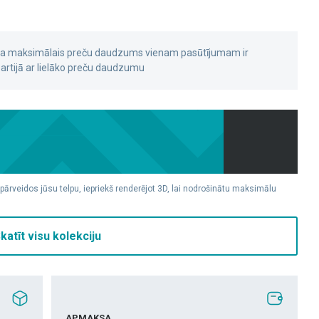
 ka maksimālais preču daudzums vienam pasūtījumam ir
rtijā ar lielāko preču daudzumu
 pārveidos jūsu telpu, iepriekš renderējot 3D, lai nodrošinātu maksimālu
katīt visu kolekciju
APMAKSA