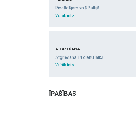
Piegādājam visā Baltijā
Vairāk info
ATGRIEŠANA
Atgriešana 14 dienu laikā
Vairāk info
ĪPAŠĪBAS