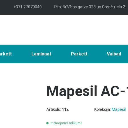
+371 27070040
Riia, Brīvības gatve 323 un Grenču iela 2
arkett
Laminaat
Parkett
Vaibad
Mapesil AC-
Artikuls:
112
Kolekcija:
Mapesil
Ir pieejams atlikumā