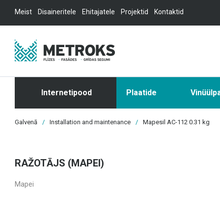
Meist
Disaineritele
Ehitajatele
Projektid
Kontaktid
Internetipood
Plaatide
Vinüülp
Galvenā
/
Installation and maintenance
/
Mapesil AC-112 0.31 kg
RAŽOTĀJS (MAPEI)
Mapei