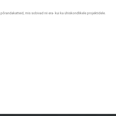
 põrandakatteid, mis sobivad nii era- kui ka ühiskondlikele projektidele.
tlemiseks.
idele ja välialadele. Keraamilised ja kivimassist plaadid paistavad silma
visuaalselt atraktiivsed.
upidavuse ja moodsa disaini.
ugustes ilmastikutingimustes.
ektide jaoks. Olgu vaja plaate seintele, põrandakatteid kodudele või
aalidele kui ka koduomanikele kogu Lätis. Külastage meie salongi