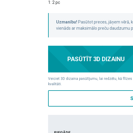
1: 2 pc
Uzmanību!
Pasūtot preces, jāņem vērā,
vienāds ar maksimālo preču daudzumu pa
PASŪTĪT 3D DIZAINU
Veiciet 3D dizaina pasūtījumu, lai redzētu, kā flīzes
kvalitāti.
S
PIEGĀDE