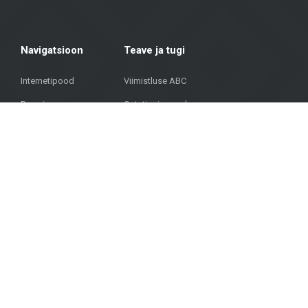
Navigatsioon
Teave ja tugi
Internetipood
Viimistluse ABC
Peamine
Ostutingimused
Kataloog
Kauba kohaletoimetamine ja väljastamine
Projektid
Privaatsuspoliitika
KKK
Kontaktid
© Autortiesības © 2023 METROKS. Visas tiesības aizsargātas