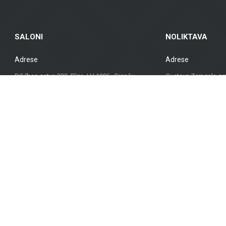
SALONI
NOLIKTAVA
Adrese
Adrese
Brīvības gatve 323, Rīga, LV-1006 Grenču
Gustava Zemgala gatv
iela 2, Rīga, LV-1029
1039, Latvija
Darba laiks
Darba laiks
VII. slēgts
VII. slēgts