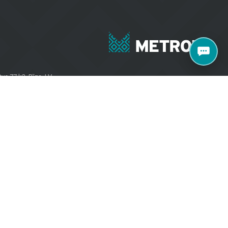
+371 27070040
e 77 k2, Rīga, LV-
salons@metroks.lv
Sazinies ar mums
Vietni izstrādāja
WEBCASE