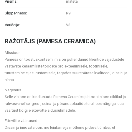
Virsma:
matēta
Slipperiness:
R9
Variācija:
V3
RAŽOTĀJS (PAMESA CERAMICA)
Missioon
Pamesa on tööstuskontsern, mis on pühendunud klientide vajadustele
vastavate keraamiliste toodete projekteerimisele, tootmisele,
turustamisele ja turustamisele, tagades suurepärase kvaliteedi, disaini ja
hinna.
Nägemus
Selle visioon on kindlustada Pamesa Ceramica juhtpositsioon riiklikul ja
rahvusvahelisel gres-, seina- ja põrandaplaatide turul, eesmärgiga luua
väärtust kõigile ettevõtte sidusrühmadele.
Ettevõtte väärtused:
Disain ja innovatsioon: me leiutame ja mõtleme pidevalt ümber, et