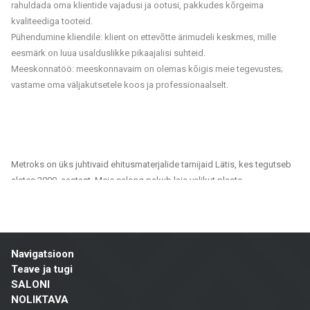
rahuldada oma klientide vajadusi ja ootusi, pakkudes kõrgeima
kvaliteediga tooteid.
Pühendumine kliendile: klient on ettevõtte ärimudeli keskmes, mille
eesmärk on luua usalduslikke pikaajalisi suhteid.
Meeskonnatöö: meeskonnavaim on olemas kõigis meie tegevustes;
vastame oma väljakutsetele koos ja professionaalselt.
Metroks on üks juhtivaid ehitusmaterjalide tarnijaid Lätis, kes tegutseb
alates 2000. aastast. Meie salong pakub laia valikut plaate,
fassaadimaterjale ja põrandakatteid, mis sobivad nii era- kui ka
ühiskondlikele projektidele. Oleme usaldusväärne partner kõigile, kes
otsivad kvaliteetseid ja jätkusuutlikke lahendusi kodude, kontorite,
avalike hoonete ja muude ruumide viimistlemiseks.
Navigatsioon
Meie tootevalik hõlmab:
Teave ja tugi
SALONI
Seina- ja põrandaplaadid: Erinevates suurustes, värvitoonides ja
NOLIKTAVA
disainilahendustes plaadid, mis sobivad vannitubadele, köökidele,