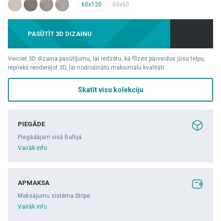
60x120
60x60
PASŪTĪT 3D DIZAINU
Veiciet 3D dizaina pasūtījumu, lai redzētu, kā flīzes pārveidos jūsu telpu,
iepriekš renderējot 3D, lai nodrošinātu maksimālu kvalitāti.
Skatīt visu kolekciju
PIEGĀDE
Piegādājam visā Baltijā
Vairāk info
APMAKSA
Maksājumu sistēma Stripe
Vairāk info