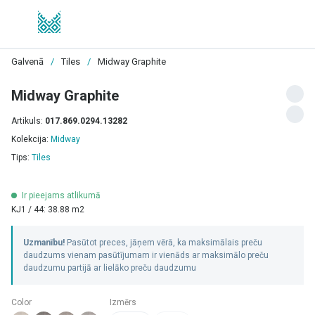
Galvenā
/
Tiles
/
Midway Graphite
Midway Graphite
Artikuls:
017.869.0294.13282
Kolekcija:
Midway
Tips:
Tiles
Ir pieejams atlikumā
KJ1 / 44: 38.88 m2
Uzmanību!
Pasūtot preces, jāņem vērā, ka maksimālais preču
daudzums vienam pasūtījumam ir vienāds ar maksimālo preču
daudzumu partijā ar lielāko preču daudzumu
Color
Izmērs