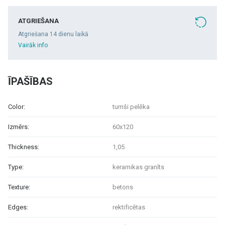
ATGRIEŠANA
Atgriešana 14 dienu laikā
Vairāk info
ĪPAŠĪBAS
Color:
tumši pelēka
Izmērs:
60x120
Thickness:
1,05
Type:
keramikas granīts
Texture:
betons
Edges:
rektificētas