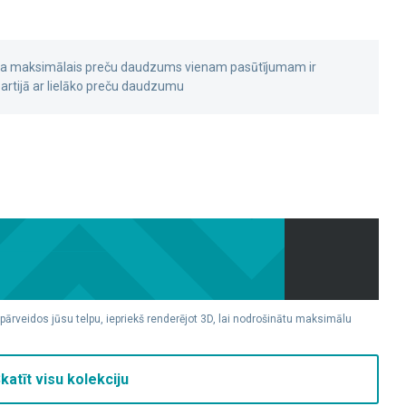
 ka maksimālais preču daudzums vienam pasūtījumam ir
rtijā ar lielāko preču daudzumu
 pārveidos jūsu telpu, iepriekš renderējot 3D, lai nodrošinātu maksimālu
katīt visu kolekciju