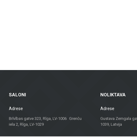
lahendustes plaadid, mis sobivad vannitubadele, köökidele, ühiskondlikele ruum
as ventileeritavad fassaadid ja fassaadiplaadid, mis on nii praktilised kui ka 
plaadid – sobivad eluruumidesse, kontoritesse ja äriruumidesse, tagades vast
, rõdudele ja muudele välialadele, pakkudes pikka kasutusiga ja esteetikat igas
t materjale, vaid ka konsultatsioone ja lahendusi, mis sobivad erinevate proj
 parima lahenduse.
lset lähenemist, on Metroks muutunud usaldusväärseks valikuks nii profession
jektile!
SALONI
NOLIKTAVA
Adrese
Adrese
Brīvības gatve 323, Rīga, LV-1006 Grenču
Gustava Zemgala gatv
iela 2, Rīga, LV-1029
1039, Latvija