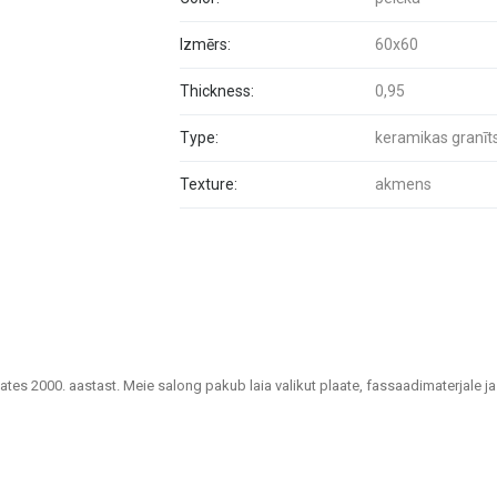
Izmērs:
60x60
Thickness:
0,95
Type:
keramikas granīt
Texture:
akmens
lates 2000. aastast. Meie salong pakub laia valikut plaate, fassaadimaterjale ja
uutlikke lahendusi kodude, kontorite, avalike hoonete ja muude ruumide viimis