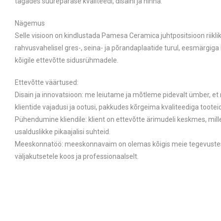
tagades suurepärase kvaliteedi, disaini ja hinna.
Nägemus
Selle visioon on kindlustada Pamesa Ceramica juhtpositsioon riiklik
rahvusvahelisel gres-, seina- ja põrandaplaatide turul, eesmärgiga
kõigile ettevõtte sidusrühmadele.
Ettevõtte väärtused:
Disain ja innovatsioon: me leiutame ja mõtleme pidevalt ümber, e
klientide vajadusi ja ootusi, pakkudes kõrgeima kvaliteediga tooteid
Pühendumine kliendile: klient on ettevõtte ärimudeli keskmes, mil
usalduslikke pikaajalisi suhteid.
Meeskonnatöö: meeskonnavaim on olemas kõigis meie tegevust
väljakutsetele koos ja professionaalselt.