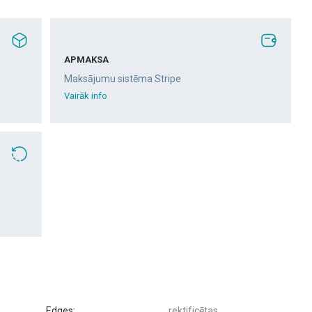
APMAKSA
Maksājumu sistēma Stripe
Vairāk info
Edges:
rektificētas