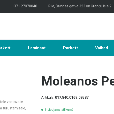
+371 27070040
Riia, Brīvības gatve 323 un Grenču iela 2
arkett
Laminaat
Parkett
Vaibad
Moleanos Pe
Artikuls:
017.840.0169.09587
tele vastavate
ja turustamisele,
Ir pieejams atlikumā