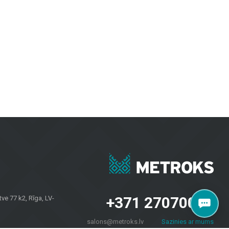
idele ja välialadele. Keraamilised ja kivimassist plaadid paistavad silma
visuaalselt atraktiivsed.
upidavuse ja moodsa disaini.
ugustes ilmastikutingimustes.
ektide jaoks. Olgu vaja plaate seintele, põrandakatteid kodudele või
aalidele kui ka koduomanikele kogu Lätis. Külastage meie salongi
+371 27070040
e 77 k2, Rīga, LV-
salons@metroks.lv
Sazinies ar mums