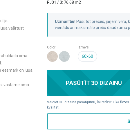
PJ01 / 3: 76.68 m2
ul ja
Uzmanību!
Pasūtot preces, jāņem vērā,
vienāds ar maksimālo preču daudzumu pa
 luua väärtust
Color
Izmērs
t rahuldada oma
60x60
.
le eesmärk on luua
PASŪTĪT 3D DIZAINU
es; vastame oma
Veiciet 3D dizaina pasūtījumu, lai redzētu, kā flīzes
kvalitāti.
S