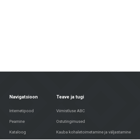
Seina- ja põrandaplaadid: Erinevates suurustes, värvitoonides ja disaini
vastupidavuse ja esteetilise välimuse poolest.
Fassaadimaterjalid: Pakume lahendusi hoonete välisviimistluseks, sealhulg
Põrandakatted: Laminaat, vinüülkatted, parkett ja keraamilised põranda
Terrassikatted: Meie valikus on materjalid, mis sobivad väliterrassidele
Metroks on uhke oma professionaalse lähenemise üle – pakume mitte ainul
fassaadimaterjale ühiskondlikele hoonetele, meie meeskond aitab leida
Ühendades üle 20 aasta kogemust, kvaliteetseid materjale ja individuaa
aadressil Brīvības gatve 323, Riia, et leida kvaliteetseid lahendusi oma pro
Navigatsioon
Teave ja tugi
Internetipood
Viimistluse ABC
Peamine
Ostutingimused
Kataloog
Kauba kohaletoimetamine ja väljastamine