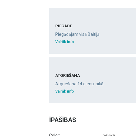
PIEGĀDE
Piegādājam visā Baltijā
Vairāk info
ATGRIEŠANA
Atgriešana 14 dienu laikā
Vairāk info
ĪPAŠĪBAS
Color:
pelēka