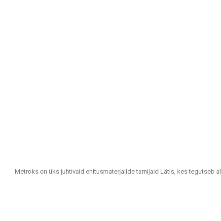
Metroks on üks juhtivaid ehitusmaterjalide tarnijaid Lätis, kes tegutseb a
Oleme usaldusväärne partner kõigile, kes otsivad kvaliteetseid ja jätkus
Meie tootevalik hõlmab: