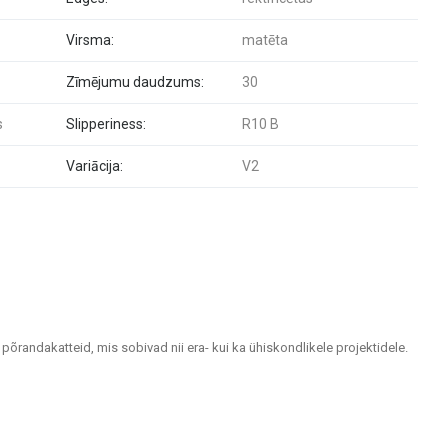
Virsma:
matēta
Zīmējumu daudzums:
30
s
Slipperiness:
R10 B
Variācija:
V2
 põrandakatteid, mis sobivad nii era- kui ka ühiskondlikele projektidele.
tlemiseks.