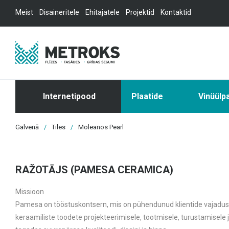
Meist
Disaineritele
Ehitajatele
Projektid
Kontaktid
Internetipood
Plaatide
Vinüülp
Galvenā
/
Tiles
/
Moleanos Pearl
RAŽOTĀJS (PAMESA CERAMICA)
Missioon
Pamesa on tööstuskontsern, mis on pühendunud klientide vajadus
keraamiliste toodete projekteerimisele, tootmisele, turustamisele 