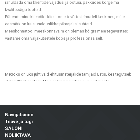
rahuldada oma klientide vajadusi ja ootusi, pakkudes kõrgeima
kvaliteediga tooteid.
Pühendumine kliendile: klient on ettevõtte ärimudeli keskmes, mille
eesmärk on luua usalduslikke pikaajalisi suhteid.
Meeskonnatöö: meeskonnavaim on olemas kõigis meie tegevustes;
vastame oma väljakutsetele koos ja professionaalselt.
Metroks on üks juhtivaid ehitusmaterjalide tarnijaid Lätis, kes tegutseb
alates 2000. aastast. Meie salong pakub laia valikut plaate,
fassaadimaterjale ja põrandakatteid, mis sobivad nii era- kui ka
ühiskondlikele projektidele. Oleme usaldusväärne partner kõigile, kes
otsivad kvaliteetseid ja jätkusuutlikke lahendusi kodude, kontorite,
avalike hoonete ja muude ruumide viimistlemiseks.
Navigatsioon
Meie tootevalik hõlmab:
Teave ja tugi
SALONI
Seina- ja põrandaplaadid: Erinevates suurustes, värvitoonides ja
NOLIKTAVA
disainilahendustes plaadid, mis sobivad vannitubadele, köökidele,