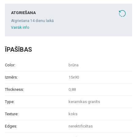
ATGRIEŠANA
Atgriešana 14 dienu laikā
Vairāk info
ĪPAŠĪBAS
Color:
brūna
Izmērs:
15x90
Thickness:
0,88
Type:
keramikas granīts
Texture:
koks
Edges:
nerektificētas