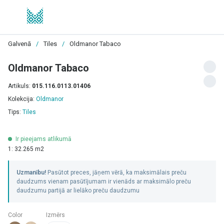
Galvenā
/
Tiles
/
Oldmanor Tabaco
Oldmanor Tabaco
Artikuls:
015.116.0113.01406
Kolekcija:
Oldmanor
Tips:
Tiles
Ir pieejams atlikumā
1: 32.265 m2
Uzmanību!
Pasūtot preces, jāņem vērā, ka maksimālais preču
daudzums vienam pasūtījumam ir vienāds ar maksimālo preču
daudzumu partijā ar lielāko preču daudzumu
Color
Izmērs