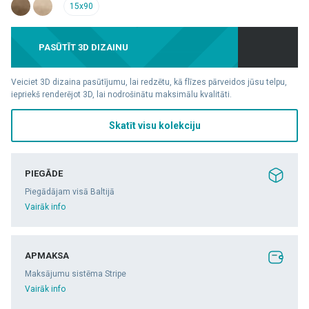
15x90
PASŪTĪT 3D DIZAINU
Veiciet 3D dizaina pasūtījumu, lai redzētu, kā flīzes pārveidos jūsu telpu,
iepriekš renderējot 3D, lai nodrošinātu maksimālu kvalitāti.
Skatīt visu kolekciju
PIEGĀDE
Piegādājam visā Baltijā
Vairāk info
APMAKSA
Maksājumu sistēma Stripe
Vairāk info