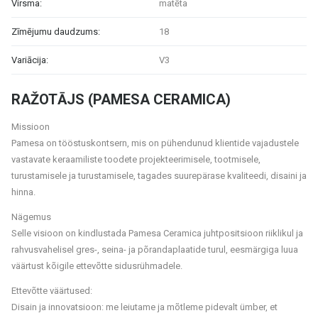
Virsma:
matēta
Zīmējumu daudzums:
18
Variācija:
V3
RAŽOTĀJS (PAMESA CERAMICA)
Missioon
Pamesa on tööstuskontsern, mis on pühendunud klientide vajadustele
vastavate keraamiliste toodete projekteerimisele, tootmisele,
turustamisele ja turustamisele, tagades suurepärase kvaliteedi, disaini ja
hinna.
Nägemus
Selle visioon on kindlustada Pamesa Ceramica juhtpositsioon riiklikul ja
rahvusvahelisel gres-, seina- ja põrandaplaatide turul, eesmärgiga luua
väärtust kõigile ettevõtte sidusrühmadele.
Ettevõtte väärtused:
Disain ja innovatsioon: me leiutame ja mõtleme pidevalt ümber, et