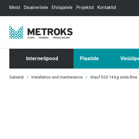
Meist
Disaineritele
Ehitajatele
Projektid
Kontaktid
Internetipood
Plaatide
Vinüülp
Galvenā
/
Installation and maintenance
/
Stauf D20 14 kg vinila līme