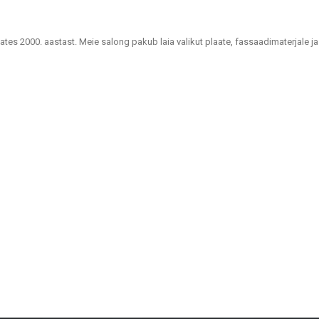
lates 2000. aastast. Meie salong pakub laia valikut plaate, fassaadimaterjale ja
uutlikke lahendusi kodude, kontorite, avalike hoonete ja muude ruumide viimis
lahendustes plaadid, mis sobivad vannitubadele, köökidele, ühiskondlikele ruum
as ventileeritavad fassaadid ja fassaadiplaadid, mis on nii praktilised kui ka 
plaadid – sobivad eluruumidesse, kontoritesse ja äriruumidesse, tagades vast
, rõdudele ja muudele välialadele, pakkudes pikka kasutusiga ja esteetikat igas
t materjale, vaid ka konsultatsioone ja lahendusi, mis sobivad erinevate proj
 parima lahenduse.
lset lähenemist, on Metroks muutunud usaldusväärseks valikuks nii profession
jektile!