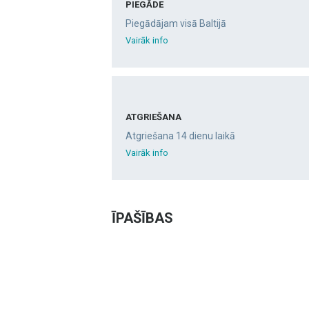
PIEGĀDE
Piegādājam visā Baltijā
Vairāk info
ATGRIEŠANA
Atgriešana 14 dienu laikā
Vairāk info
ĪPAŠĪBAS