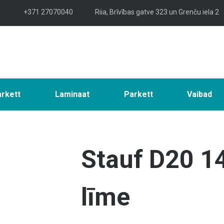
+371 27070040
Riia, Brīvības gatve 323 un Grenču iela 2
arkett
Laminaat
Parkett
Vaibad
Stauf D20 14
līme