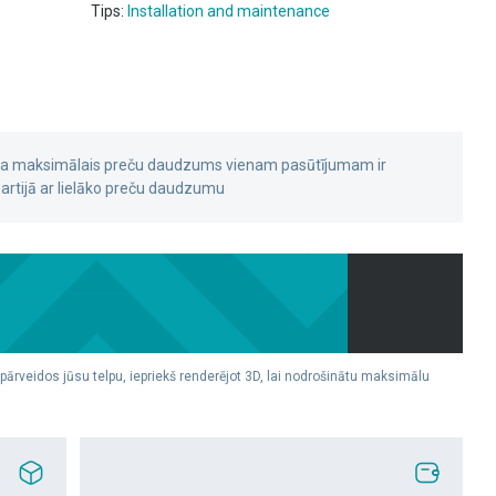
Tips:
Installation and maintenance
 ka maksimālais preču daudzums vienam pasūtījumam ir
rtijā ar lielāko preču daudzumu
 pārveidos jūsu telpu, iepriekš renderējot 3D, lai nodrošinātu maksimālu