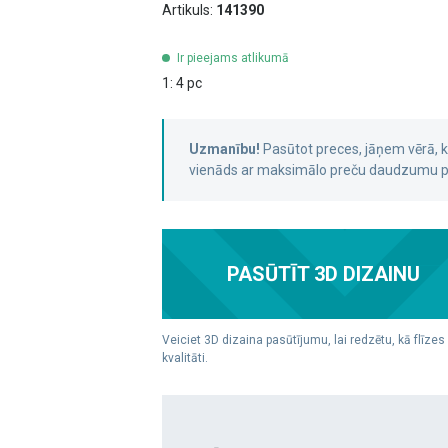
Artikuls:
141390
Ir pieejams atlikumā
1: 4 pc
Uzmanību!
Pasūtot preces, jāņem vērā,
vienāds ar maksimālo preču daudzumu pa
PASŪTĪT 3D DIZAINU
Veiciet 3D dizaina pasūtījumu, lai redzētu, kā flīzes
kvalitāti.