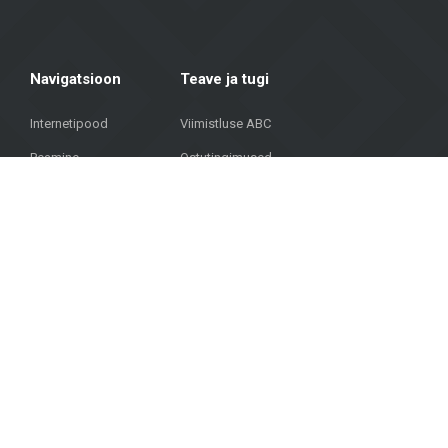
Navigatsioon
Teave ja tugi
Internetipood
Viimistluse ABC
Peamine
Ostutingimused
Kataloog
Kauba kohaletoimetamine ja väljastamine
Projektid
Privaatsuspoliitika
KKK
Kontaktid
© Autortiesības © 2023 METROKS. Visas tiesības aizsargātas