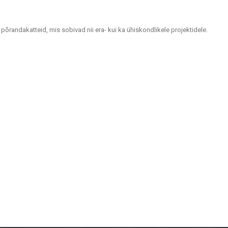
 põrandakatteid, mis sobivad nii era- kui ka ühiskondlikele projektidele.
tlemiseks.
idele ja välialadele. Keraamilised ja kivimassist plaadid paistavad silma
visuaalselt atraktiivsed.
upidavuse ja moodsa disaini.
ugustes ilmastikutingimustes.
ektide jaoks. Olgu vaja plaate seintele, põrandakatteid kodudele või
aalidele kui ka koduomanikele kogu Lätis. Külastage meie salongi