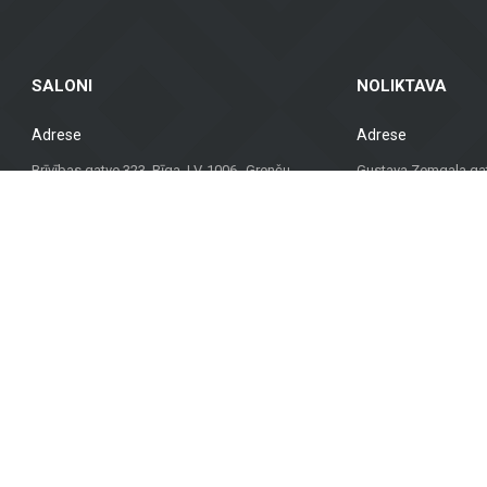
SALONI
NOLIKTAVA
Adrese
Adrese
Brīvības gatve 323, Rīga, LV-1006 Grenču
Gustava Zemgala gatv
iela 2, Rīga, LV-1029
1039, Latvija
Darba laiks
Darba laiks
VII. slēgts
VII. slēgts