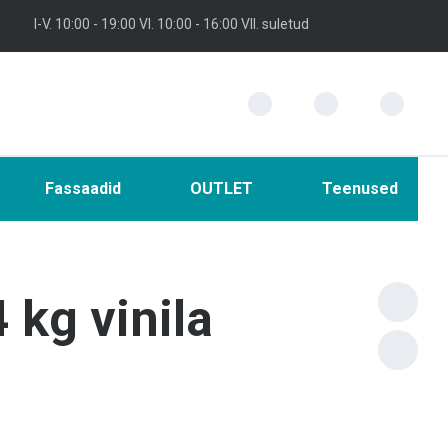
I-V. 10:00 - 19:00 VI. 10:00 - 16:00 VII. suletud
Fassaadid
OUTLET
Teenused
 kg vinila