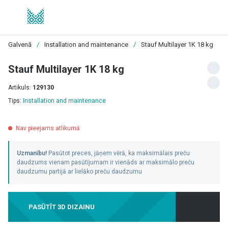
Galvenā
/
Installation and maintenance
/
Stauf Multilayer 1K 18 kg
Stauf Multilayer 1K 18 kg
Artikuls:
129130
Tips:
Installation and maintenance
Nav pieejams atlikumā
Uzmanību!
Pasūtot preces, jāņem vērā, ka maksimālais preču
daudzums vienam pasūtījumam ir vienāds ar maksimālo preču
daudzumu partijā ar lielāko preču daudzumu
PASŪTĪT 3D DIZAINU