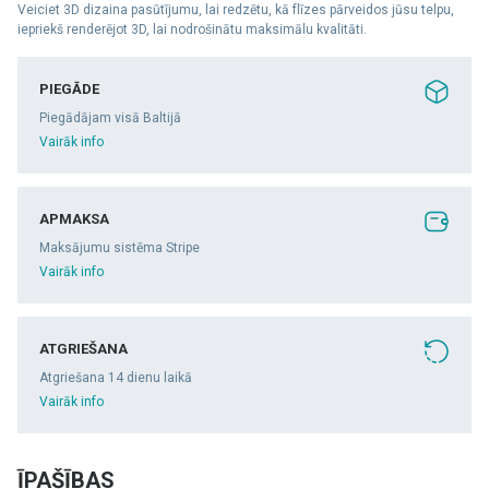
Veiciet 3D dizaina pasūtījumu, lai redzētu, kā flīzes pārveidos jūsu telpu,
iepriekš renderējot 3D, lai nodrošinātu maksimālu kvalitāti.
PIEGĀDE
Piegādājam visā Baltijā
Vairāk info
APMAKSA
Maksājumu sistēma Stripe
Vairāk info
ATGRIEŠANA
Atgriešana 14 dienu laikā
Vairāk info
ĪPAŠĪBAS