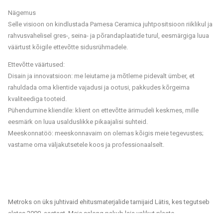
Nägemus
Selle visioon on kindlustada Pamesa Ceramica juhtpositsioon riiklikul ja
rahvusvahelisel gres-, seina- ja põrandaplaatide turul, eesmärgiga luua
väärtust kõigile ettevõtte sidusrühmadele.
Ettevõtte väärtused:
Disain ja innovatsioon: me leiutame ja mõtleme pidevalt ümber, et
rahuldada oma klientide vajadusi ja ootusi, pakkudes kõrgeima
kvaliteediga tooteid.
Pühendumine kliendile: klient on ettevõtte ärimudeli keskmes, mille
eesmärk on luua usalduslikke pikaajalisi suhteid.
Meeskonnatöö: meeskonnavaim on olemas kõigis meie tegevustes;
vastame oma väljakutsetele koos ja professionaalselt.
Metroks on üks juhtivaid ehitusmaterjalide tarnijaid Lätis, kes tegutseb
alates 2000. aastast. Meie salong pakub laia valikut plaate,