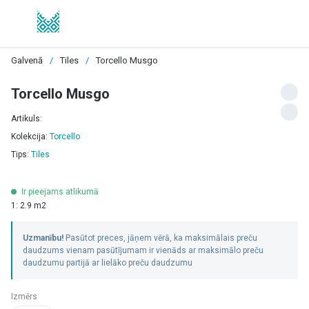
Galvenā
/
Tiles
/
Torcello Musgo
Torcello Musgo
Artikuls:
Kolekcija:
Torcello
Tips:
Tiles
Ir pieejams atlikumā
1: 2.9 m2
Uzmanību!
Pasūtot preces, jāņem vērā, ka maksimālais preču
daudzums vienam pasūtījumam ir vienāds ar maksimālo preču
daudzumu partijā ar lielāko preču daudzumu
Izmērs