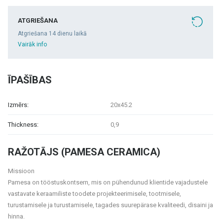
ATGRIEŠANA
Atgriešana 14 dienu laikā
Vairāk info
ĪPAŠĪBAS
Izmērs:
20x45.2
Thickness:
0,9
RAŽOTĀJS (PAMESA CERAMICA)
Missioon
Pamesa on tööstuskontsern, mis on pühendunud klientide vajadustele
vastavate keraamiliste toodete projekteerimisele, tootmisele,
turustamisele ja turustamisele, tagades suurepärase kvaliteedi, disaini ja
hinna.