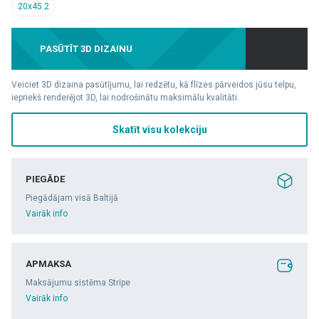
20x45.2
PASŪTĪT 3D DIZAINU
Veiciet 3D dizaina pasūtījumu, lai redzētu, kā flīzes pārveidos jūsu telpu,
iepriekš renderējot 3D, lai nodrošinātu maksimālu kvalitāti.
Skatīt visu kolekciju
PIEGĀDE
Piegādājam visā Baltijā
Vairāk info
APMAKSA
Maksājumu sistēma Stripe
Vairāk info