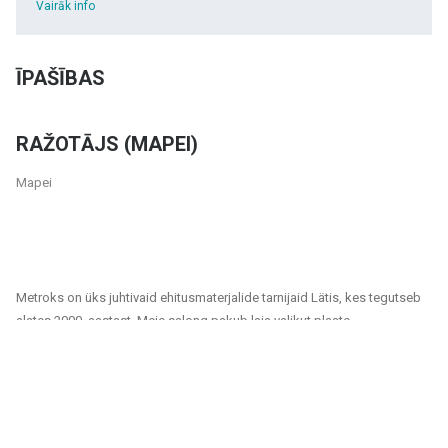
Vairāk info
ĪPAŠĪBAS
RAŽOTĀJS (MAPEI)
Mapei
Metroks on üks juhtivaid ehitusmaterjalide tarnijaid Lätis, kes tegutseb
alates 2000. aastast. Meie salong pakub laia valikut plaate,
fassaadimaterjale ja põrandakatteid, mis sobivad nii era- kui ka
ühiskondlikele projektidele. Oleme usaldusväärne partner kõigile, kes
otsivad kvaliteetseid ja jätkusuutlikke lahendusi kodude, kontorite,
avalike hoonete ja muude ruumide viimistlemiseks.
Meie tootevalik hõlmab: