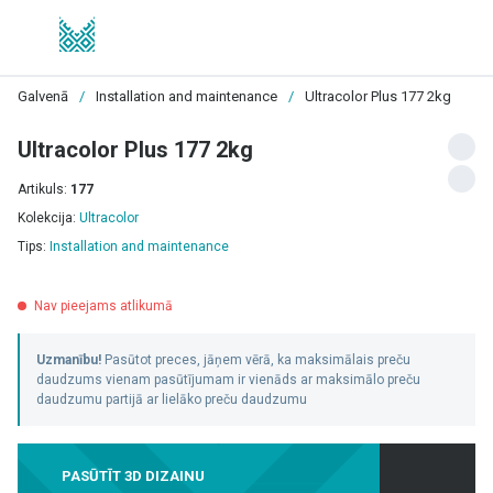
Galvenā
/
Installation and maintenance
/
Ultracolor Plus 177 2kg
Ultracolor Plus 177 2kg
Artikuls:
177
Kolekcija:
Ultracolor
Tips:
Installation and maintenance
Nav pieejams atlikumā
Uzmanību!
Pasūtot preces, jāņem vērā, ka maksimālais preču
daudzums vienam pasūtījumam ir vienāds ar maksimālo preču
daudzumu partijā ar lielāko preču daudzumu
PASŪTĪT 3D DIZAINU