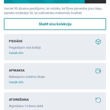
Veiciet 3D dizaina pasūtījumu, lai redzētu, kā flīzes pārveidos jūsu telpu,
iepriekš renderējot 3D, lai nodrošinātu maksimālu kvalitāti.
Skatīt visu kolekciju
PIEGĀDE
Piegādājam visā Baltijā
Vairāk info
APMAKSA
Maksājumu sistēma Stripe
Vairāk info
ATGRIEŠANA
Atgriešana 14 dienu laikā