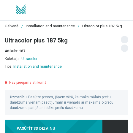
Galvenā
/
Installation and maintenance
/
Ultracolor plus 187 5kg
Ultracolor plus 187 5kg
Artikuls:
187
Kolekcija:
Ultracolor
Tips:
Installation and maintenance
Nav pieejams atlikumā
Uzmanību!
Pasūtot preces, jāņem vērā, ka maksimālais preču
daudzums vienam pasūtījumam ir vienāds ar maksimālo preču
daudzumu partijā ar lielāko preču daudzumu
PASŪTĪT 3D DIZAINU