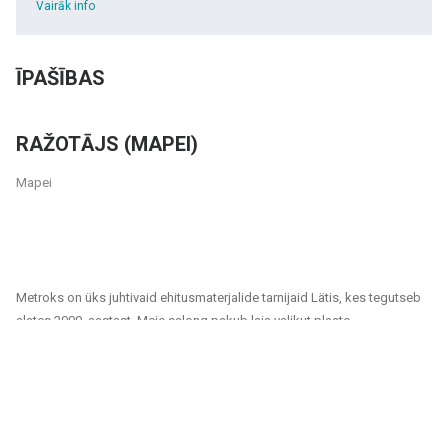
Vairāk info
ĪPAŠĪBAS
RAŽOTĀJS (MAPEI)
Mapei
Metroks on üks juhtivaid ehitusmaterjalide tarnijaid Lätis, kes tegutseb
alates 2000. aastast. Meie salong pakub laia valikut plaate,
fassaadimaterjale ja põrandakatteid, mis sobivad nii era- kui ka
ühiskondlikele projektidele. Oleme usaldusväärne partner kõigile, kes
otsivad kvaliteetseid ja jätkusuutlikke lahendusi kodude, kontorite,
avalike hoonete ja muude ruumide viimistlemiseks.
Meie tootevalik hõlmab: