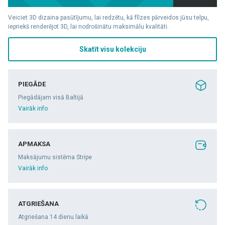
Veiciet 3D dizaina pasūtījumu, lai redzētu, kā flīzes pārveidos jūsu telpu,
iepriekš renderējot 3D, lai nodrošinātu maksimālu kvalitāti.
Skatīt visu kolekciju
PIEGĀDE
Piegādājam visā Baltijā
Vairāk info
APMAKSA
Maksājumu sistēma Stripe
Vairāk info
ATGRIEŠANA
Atgriešana 14 dienu laikā