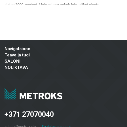
alates 2000. aastast. Meie salong pakub laia valikut plaate,
fassaadimaterjale ja põrandakatteid, mis sobivad nii era- kui ka
ühiskondlikele projektidele. Oleme usaldusväärne partner kõigile, kes
otsivad kvaliteetseid ja jätkusuutlikke lahendusi kodude, kontorite,
avalike hoonete ja muude ruumide viimistlemiseks.
Meie tootevalik hõlmab:
Navigatsioon
Seina- ja põrandaplaadid: Erinevates suurustes, värvitoonides ja
Teave ja tugi
disainilahendustes plaadid, mis sobivad vannitubadele, köökidele,
SALONI
ühiskondlikele ruumidele ja välialadele. Keraamilised ja kivimassist
NOLIKTAVA
plaadid paistavad silma vastupidavuse ja esteetilise välimuse poolest.
Fassaadimaterjalid: Pakume lahendusi hoonete välisviimistluseks,
sealhulgas ventileeritavad fassaadid ja fassaadiplaadid, mis on nii
praktilised kui ka visuaalselt atraktiivsed.
Põrandakatted: Laminaat, vinüülkatted, parkett ja keraamilised
põrandaplaadid – sobivad eluruumidesse, kontoritesse ja
äriruumidesse, tagades vastupidavuse ja moodsa disaini.
+371 27070040
Terrassikatted: Meie valikus on materjalid, mis sobivad väliterrassidele,
rõdudele ja muudele välialadele, pakkudes pikka kasutusiga ja
salons@metroks.lv
Sazinies ar mums