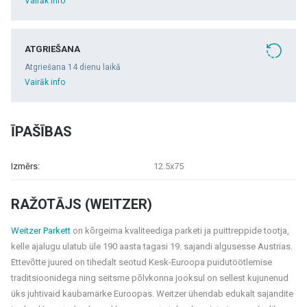
Vairāk info
ATGRIEŠANA
Atgriešana 14 dienu laikā
Vairāk info
ĪPAŠĪBAS
Izmērs:
12.5x75
RAŽOTĀJS (WEITZER)
Weitzer Parkett
on kõrgeima kvaliteediga parketi ja puittreppide tootja,
kelle ajalugu ulatub üle 190 aasta tagasi 19. sajandi algusesse Austrias.
Ettevõtte juured on tihedalt seotud Kesk-Euroopa puidutöötlemise
traditsioonidega ning seitsme põlvkonna jooksul on sellest kujunenud
üks juhtivaid kaubamärke Euroopas. Weitzer ühendab edukalt sajandite