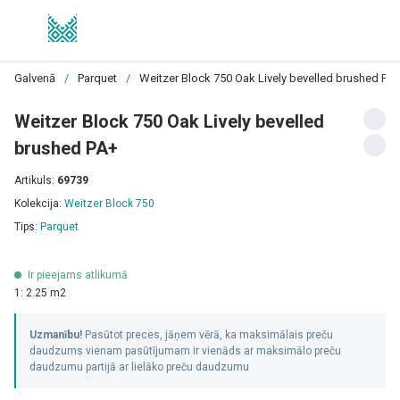
Galvenā
/
Parquet
/
Weitzer Block 750 Oak Lively bevelled brushed PA
Weitzer Block 750 Oak Lively bevelled
brushed PA+
Artikuls:
69739
Kolekcija:
Weitzer Block 750
Tips:
Parquet
Ir pieejams atlikumā
1: 2.25 m2
Uzmanību!
Pasūtot preces, jāņem vērā, ka maksimālais preču
daudzums vienam pasūtījumam ir vienāds ar maksimālo preču
daudzumu partijā ar lielāko preču daudzumu