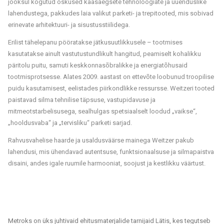
jooksul kogutud oskused kaasaegsete tehnoloogiate ja uuenduslike
lahendustega, pakkudes laia valikut parketi- ja trepitooted, mis sobivad
erinevate arhitektuuri- ja sisustusstiilidega.
Erilist tähelepanu pööratakse jätkusuutlikkusele – tootmises
kasutatakse ainult vastutustundlikult hangitud, peamiselt kohalikku
päritolu puitu, samuti keskkonnasõbralikke ja energiatõhusaid
tootmisprotsesse. Alates 2009. aastast on ettevõte loobunud troopilise
puidu kasutamisest, eelistades piirkondlikke ressursse. Weitzeri tooted
paistavad silma tehnilise täpsuse, vastupidavuse ja
mitmeotstarbelisusega, sealhulgas spetsiaalselt loodud „vaikse“,
„hooldusvaba“ ja „tervisliku“ parketi sarjad.
Rahvusvahelise haarde ja usaldusväärse mainega Weitzer pakub
lahendusi, mis ühendavad autentsuse, funktsionaalsuse ja silmapaistva
disaini, andes igale ruumile harmooniat, soojust ja kestlikku väärtust.
Metroks on üks juhtivaid ehitusmaterjalide tarnijaid Lätis, kes tegutseb