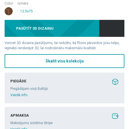
Color
Izmērs
12.5x75
PASŪTĪT 3D DIZAINU
Veiciet 3D dizaina pasūtījumu, lai redzētu, kā flīzes pārveidos jūsu telpu,
iepriekš renderējot 3D, lai nodrošinātu maksimālu kvalitāti.
Skatīt visu kolekciju
PIEGĀDE
Piegādājam visā Baltijā
Vairāk info
APMAKSA
Maksājumu sistēma Stripe