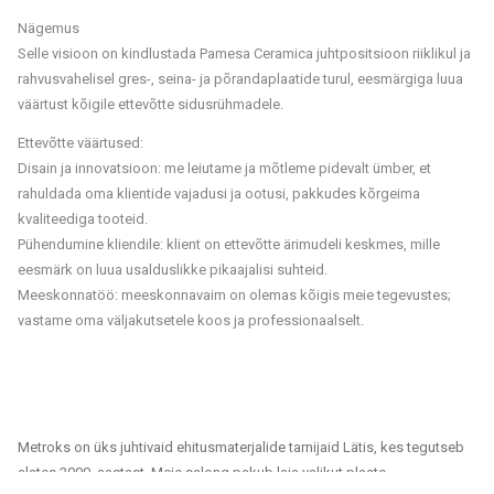
Nägemus
Selle visioon on kindlustada Pamesa Ceramica juhtpositsioon riiklikul ja
rahvusvahelisel gres-, seina- ja põrandaplaatide turul, eesmärgiga luua
väärtust kõigile ettevõtte sidusrühmadele.
Ettevõtte väärtused:
Disain ja innovatsioon: me leiutame ja mõtleme pidevalt ümber, et
rahuldada oma klientide vajadusi ja ootusi, pakkudes kõrgeima
kvaliteediga tooteid.
Pühendumine kliendile: klient on ettevõtte ärimudeli keskmes, mille
eesmärk on luua usalduslikke pikaajalisi suhteid.
Meeskonnatöö: meeskonnavaim on olemas kõigis meie tegevustes;
vastame oma väljakutsetele koos ja professionaalselt.
Metroks on üks juhtivaid ehitusmaterjalide tarnijaid Lätis, kes tegutseb
alates 2000. aastast. Meie salong pakub laia valikut plaate,