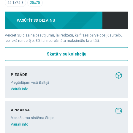
25.1x75.3
25x75
PASŪTĪT 3D DIZAINU
Veiciet 3D dizaina pasūtījumu, lai redzētu, kā flīzes pārveidos jūsu telpu,
iepriekš renderējot 3D, lai nodrošinātu maksimālu kvalitāti.
Skatīt visu kolekciju
PIEGĀDE
Piegādājam visā Baltijā
Vairāk info
APMAKSA
Maksājumu sistēma Stripe
Vairāk info