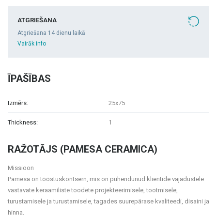
ATGRIEŠANA
Atgriešana 14 dienu laikā
Vairāk info
ĪPAŠĪBAS
Izmērs:
25x75
Thickness:
1
RAŽOTĀJS (PAMESA CERAMICA)
Missioon
Pamesa on tööstuskontsern, mis on pühendunud klientide vajadustele
vastavate keraamiliste toodete projekteerimisele, tootmisele,
turustamisele ja turustamisele, tagades suurepärase kvaliteedi, disaini ja
hinna.