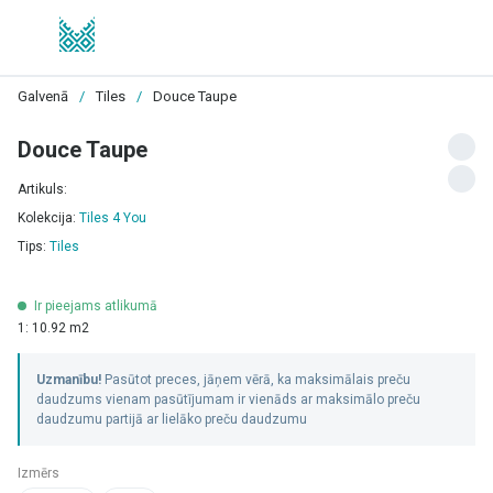
Galvenā
/
Tiles
/
Douce Taupe
Douce Taupe
Artikuls:
Kolekcija:
Tiles 4 You
Tips:
Tiles
Ir pieejams atlikumā
1: 10.92 m2
Uzmanību!
Pasūtot preces, jāņem vērā, ka maksimālais preču
daudzums vienam pasūtījumam ir vienāds ar maksimālo preču
daudzumu partijā ar lielāko preču daudzumu
Izmērs