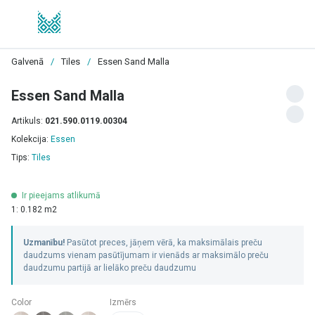
Galvenā
/
Tiles
/
Essen Sand Malla
Essen Sand Malla
Artikuls:
021.590.0119.00304
Kolekcija:
Essen
Tips:
Tiles
Ir pieejams atlikumā
1: 0.182 m2
Uzmanību!
Pasūtot preces, jāņem vērā, ka maksimālais preču
daudzums vienam pasūtījumam ir vienāds ar maksimālo preču
daudzumu partijā ar lielāko preču daudzumu
Color
Izmērs