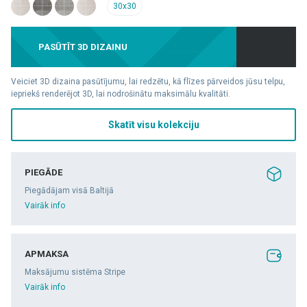
30x30
PASŪTĪT 3D DIZAINU
Veiciet 3D dizaina pasūtījumu, lai redzētu, kā flīzes pārveidos jūsu telpu,
iepriekš renderējot 3D, lai nodrošinātu maksimālu kvalitāti.
Skatīt visu kolekciju
PIEGĀDE
Piegādājam visā Baltijā
Vairāk info
APMAKSA
Maksājumu sistēma Stripe
Vairāk info