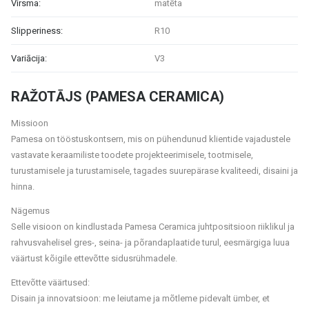
Virsma:
matēta
Slipperiness:
R10
Variācija:
V3
RAŽOTĀJS (PAMESA CERAMICA)
Missioon
Pamesa on tööstuskontsern, mis on pühendunud klientide vajadustele
vastavate keraamiliste toodete projekteerimisele, tootmisele,
turustamisele ja turustamisele, tagades suurepärase kvaliteedi, disaini ja
hinna.
Nägemus
Selle visioon on kindlustada Pamesa Ceramica juhtpositsioon riiklikul ja
rahvusvahelisel gres-, seina- ja põrandaplaatide turul, eesmärgiga luua
väärtust kõigile ettevõtte sidusrühmadele.
Ettevõtte väärtused:
Disain ja innovatsioon: me leiutame ja mõtleme pidevalt ümber, et