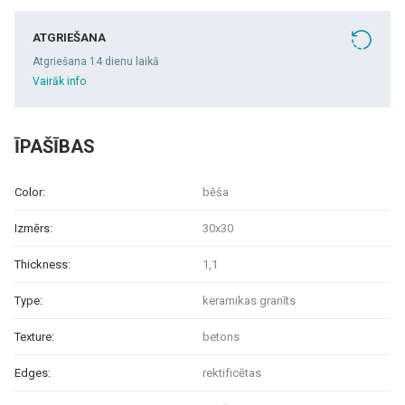
ATGRIEŠANA
Atgriešana 14 dienu laikā
Vairāk info
ĪPAŠĪBAS
Color:
bēša
Izmērs:
30x30
Thickness:
1,1
Type:
keramikas granīts
Texture:
betons
Edges:
rektificētas