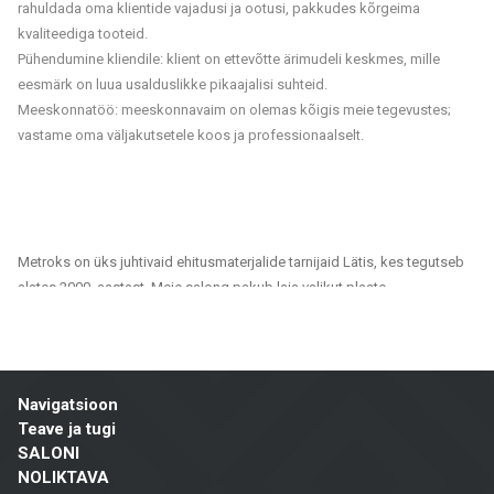
rahuldada oma klientide vajadusi ja ootusi, pakkudes kõrgeima
kvaliteediga tooteid.
Pühendumine kliendile: klient on ettevõtte ärimudeli keskmes, mille
eesmärk on luua usalduslikke pikaajalisi suhteid.
Meeskonnatöö: meeskonnavaim on olemas kõigis meie tegevustes;
vastame oma väljakutsetele koos ja professionaalselt.
Metroks on üks juhtivaid ehitusmaterjalide tarnijaid Lätis, kes tegutseb
alates 2000. aastast. Meie salong pakub laia valikut plaate,
fassaadimaterjale ja põrandakatteid, mis sobivad nii era- kui ka
ühiskondlikele projektidele. Oleme usaldusväärne partner kõigile, kes
otsivad kvaliteetseid ja jätkusuutlikke lahendusi kodude, kontorite,
avalike hoonete ja muude ruumide viimistlemiseks.
Navigatsioon
Meie tootevalik hõlmab:
Teave ja tugi
SALONI
Seina- ja põrandaplaadid: Erinevates suurustes, värvitoonides ja
NOLIKTAVA
disainilahendustes plaadid, mis sobivad vannitubadele, köökidele,