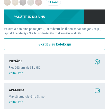
31.6x60
PASŪTĪT 3D DIZAINU
Veiciet 3D dizaina pasūtījumu, lai redzētu, kā flīzes pārveidos jūsu telpu,
iepriekš renderējot 3D, lai nodrošinātu maksimālu kvalitāti.
Skatīt visu kolekciju
PIEGĀDE
Piegādājam visā Baltijā
Vairāk info
APMAKSA
Maksājumu sistēma Stripe
Vairāk info