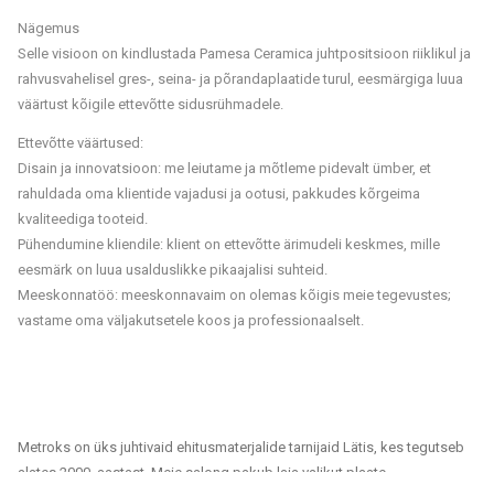
Nägemus
Selle visioon on kindlustada Pamesa Ceramica juhtpositsioon riiklikul ja
rahvusvahelisel gres-, seina- ja põrandaplaatide turul, eesmärgiga luua
väärtust kõigile ettevõtte sidusrühmadele.
Ettevõtte väärtused:
Disain ja innovatsioon: me leiutame ja mõtleme pidevalt ümber, et
rahuldada oma klientide vajadusi ja ootusi, pakkudes kõrgeima
kvaliteediga tooteid.
Pühendumine kliendile: klient on ettevõtte ärimudeli keskmes, mille
eesmärk on luua usalduslikke pikaajalisi suhteid.
Meeskonnatöö: meeskonnavaim on olemas kõigis meie tegevustes;
vastame oma väljakutsetele koos ja professionaalselt.
Metroks on üks juhtivaid ehitusmaterjalide tarnijaid Lätis, kes tegutseb
alates 2000. aastast. Meie salong pakub laia valikut plaate,