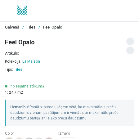
Galvenā
/
Tiles
/
Feel Opalo
Feel Opalo
Artikuls:
Kolekcija:
La Maison
Tips:
Tiles
Ir pieejams atlikumā
1: 24.7 m2
Uzmanību!
Pasūtot preces, jāņem vērā, ka maksimālais preču
daudzums vienam pasūtījumam ir vienāds ar maksimālo preču
daudzumu partijā ar lielāko preču daudzumu
Color
Izmērs