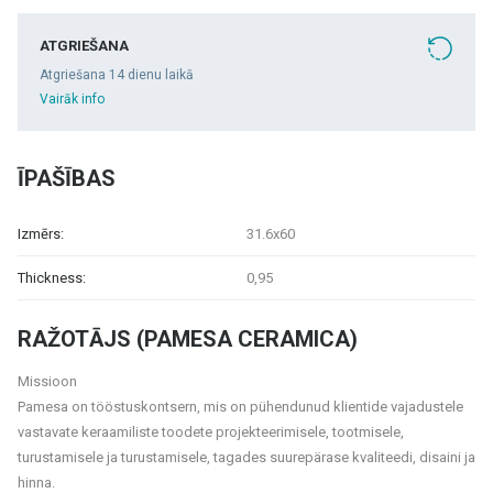
ATGRIEŠANA
Atgriešana 14 dienu laikā
Vairāk info
ĪPAŠĪBAS
Izmērs:
31.6x60
Thickness:
0,95
RAŽOTĀJS (PAMESA CERAMICA)
Missioon
Pamesa on tööstuskontsern, mis on pühendunud klientide vajadustele
vastavate keraamiliste toodete projekteerimisele, tootmisele,
turustamisele ja turustamisele, tagades suurepärase kvaliteedi, disaini ja
hinna.