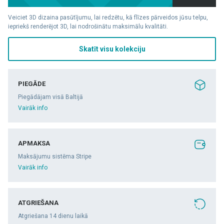
Veiciet 3D dizaina pasūtījumu, lai redzētu, kā flīzes pārveidos jūsu telpu,
iepriekš renderējot 3D, lai nodrošinātu maksimālu kvalitāti.
Skatīt visu kolekciju
PIEGĀDE
Piegādājam visā Baltijā
Vairāk info
APMAKSA
Maksājumu sistēma Stripe
Vairāk info
ATGRIEŠANA
Atgriešana 14 dienu laikā