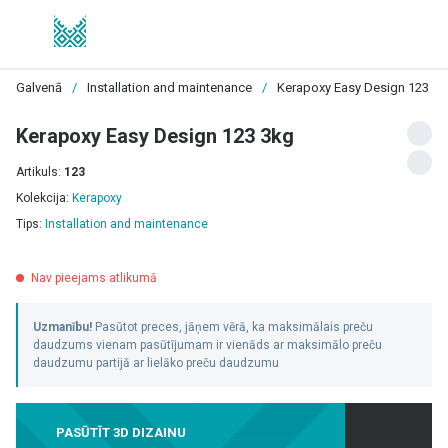
Galvenā
/
Installation and maintenance
/
Kerapoxy Easy Design 123 3k
Kerapoxy Easy Design 123 3kg
Artikuls:
123
Kolekcija:
Kerapoxy
Tips:
Installation and maintenance
Nav pieejams atlikumā
Uzmanību!
Pasūtot preces, jāņem vērā, ka maksimālais preču
daudzums vienam pasūtījumam ir vienāds ar maksimālo preču
daudzumu partijā ar lielāko preču daudzumu
PASŪTĪT 3D DIZAINU