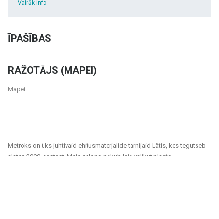
Vairāk info
ĪPAŠĪBAS
RAŽOTĀJS (MAPEI)
Mapei
Metroks on üks juhtivaid ehitusmaterjalide tarnijaid Lätis, kes tegutseb
alates 2000. aastast. Meie salong pakub laia valikut plaate,
fassaadimaterjale ja põrandakatteid, mis sobivad nii era- kui ka
ühiskondlikele projektidele. Oleme usaldusväärne partner kõigile, kes
otsivad kvaliteetseid ja jätkusuutlikke lahendusi kodude, kontorite,
avalike hoonete ja muude ruumide viimistlemiseks.
Meie tootevalik hõlmab: