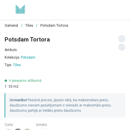
Galvenā
/
Tiles
/
Potsdam Tortora
Potsdam Tortora
Artikuls:
Kolekcija:
Potsdam
Tips:
Tiles
Ir pieejams atlikumā
1: 33 m2
Uzmanību!
Pasūtot preces, jāņem vērā, ka maksimālais preču
daudzums vienam pasūtījumam ir vienāds ar maksimālo preču
daudzumu partijā ar lielāko preču daudzumu
Color
Izmērs