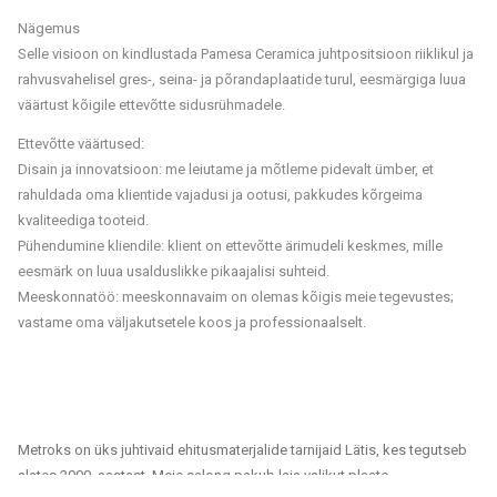
Nägemus
Selle visioon on kindlustada Pamesa Ceramica juhtpositsioon riiklikul ja
rahvusvahelisel gres-, seina- ja põrandaplaatide turul, eesmärgiga luua
väärtust kõigile ettevõtte sidusrühmadele.
Ettevõtte väärtused:
Disain ja innovatsioon: me leiutame ja mõtleme pidevalt ümber, et
rahuldada oma klientide vajadusi ja ootusi, pakkudes kõrgeima
kvaliteediga tooteid.
Pühendumine kliendile: klient on ettevõtte ärimudeli keskmes, mille
eesmärk on luua usalduslikke pikaajalisi suhteid.
Meeskonnatöö: meeskonnavaim on olemas kõigis meie tegevustes;
vastame oma väljakutsetele koos ja professionaalselt.
Metroks on üks juhtivaid ehitusmaterjalide tarnijaid Lätis, kes tegutseb
alates 2000. aastast. Meie salong pakub laia valikut plaate,