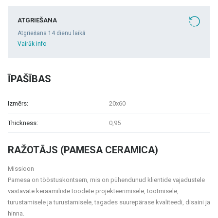
ATGRIEŠANA
Atgriešana 14 dienu laikā
Vairāk info
ĪPAŠĪBAS
Izmērs:
20x60
Thickness:
0,95
RAŽOTĀJS (PAMESA CERAMICA)
Missioon
Pamesa on tööstuskontsern, mis on pühendunud klientide vajadustele
vastavate keraamiliste toodete projekteerimisele, tootmisele,
turustamisele ja turustamisele, tagades suurepärase kvaliteedi, disaini ja
hinna.