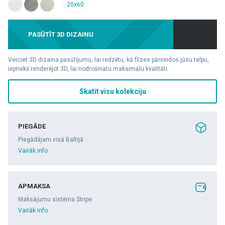
20x60
PASŪTĪT 3D DIZAINU
Veiciet 3D dizaina pasūtījumu, lai redzētu, kā flīzes pārveidos jūsu telpu,
iepriekš renderējot 3D, lai nodrošinātu maksimālu kvalitāti.
Skatīt visu kolekciju
PIEGĀDE
Piegādājam visā Baltijā
Vairāk info
APMAKSA
Maksājumu sistēma Stripe
Vairāk info