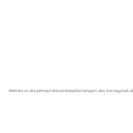
Metroks on üks juhtivaid ehitusmaterjalide tarnijaid Lätis, kes tegutseb a
Oleme usaldusväärne partner kõigile, kes otsivad kvaliteetseid ja jätkus
Meie tootevalik hõlmab:
Seina- ja põrandaplaadid: Erinevates suurustes, värvitoonides ja disaini
vastupidavuse ja esteetilise välimuse poolest.