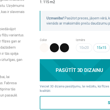
1: 115 m2
klāstu. Uzņēmums
 kas ir slavenais
Uzmanību!
Pasūtot preces, jāņem vērā,
vienāds ar maksimālo preču daudzumu pa
 piedāvājot
flīžu variantus.
Color
Izmērs
 flīzes gan ar
s dažādiem
10x20
15x15
 ir tās spēja
n izturīgas, gan
PASŪTĪT 3D DIZAINU
ai, lai
us. Fabresa
Veiciet 3D dizaina pasūtījumu, lai redzētu, kā flīzes
tiprina tās
kvalitāti.
 un pasaulē.
S