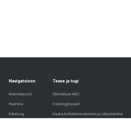
Fassaadimaterjalid: Pakume lahendusi hoonete välisviimistluseks, sealhulg
Põrandakatted: Laminaat, vinüülkatted, parkett ja keraamilised põranda
Terrassikatted: Meie valikus on materjalid, mis sobivad väliterrassidele
Metroks on uhke oma professionaalse lähenemise üle – pakume mitte ainul
fassaadimaterjale ühiskondlikele hoonetele, meie meeskond aitab leida
Ühendades üle 20 aasta kogemust, kvaliteetseid materjale ja individuaa
aadressil Brīvības gatve 323, Riia, et leida kvaliteetseid lahendusi oma pro
Navigatsioon
Teave ja tugi
Internetipood
Viimistluse ABC
Peamine
Ostutingimused
Kataloog
Kauba kohaletoimetamine ja väljastamine
Projektid
Privaatsuspoliitika