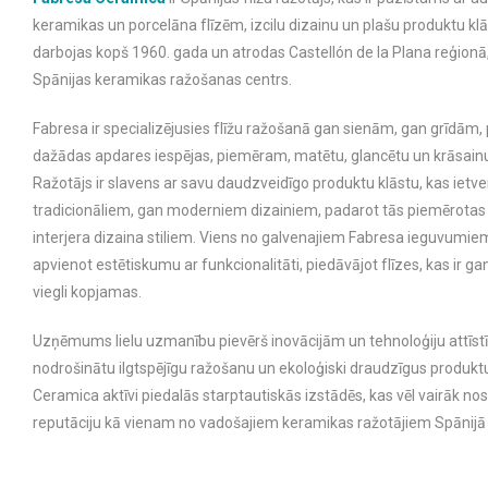
keramikas un porcelāna flīzēm, izcilu dizainu un plašu produktu 
darbojas kopš 1960. gada un atrodas Castellón de la Plana reģionā,
Spānijas keramikas ražošanas centrs.
Fabresa ir specializējusies flīžu ražošanā gan sienām, gan grīdām,
dažādas apdares iespējas, piemēram, matētu, glancētu un krāsainu 
Ražotājs ir slavens ar savu daudzveidīgo produktu klāstu, kas ietver
tradicionāliem, gan moderniem dizainiem, padarot tās piemērota
interjera dizaina stiliem. Viens no galvenajiem Fabresa ieguvumiem
apvienot estētiskumu ar funkcionalitāti, piedāvājot flīzes, kas ir ga
viegli kopjamas.
Uzņēmums lielu uzmanību pievērš inovācijām un tehnoloģiju attīstīb
nodrošinātu ilgtspējīgu ražošanu un ekoloģiski draudzīgus produkt
Ceramica aktīvi piedalās starptautiskās izstādēs, kas vēl vairāk nos
reputāciju kā vienam no vadošajiem keramikas ražotājiem Spānijā