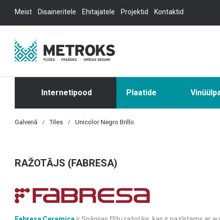
Meist
Disaineritele
Ehitajatele
Projektid
Kontaktid
Internetipood
Plaatide
Vinüülp
Galvenā
/
Tiles
/
Unicolor Negro Brillo
RAŽOTĀJS (FABRESA)
Fabresa Ceramica
ir Spānijas flīžu ražotājs, kas ir pazīstams ar a