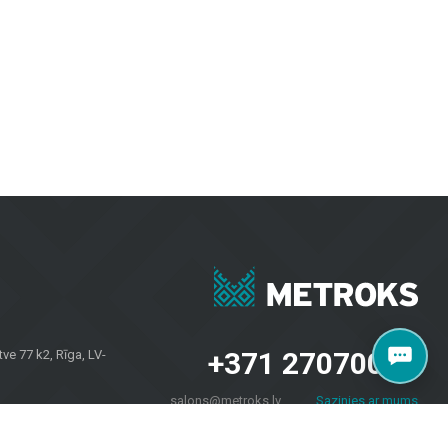
visuaalselt atraktiivsed.
upidavuse ja moodsa disaini.
ugustes ilmastikutingimustes.
ektide jaoks. Olgu vaja plaate seintele, põrandakatteid kodudele või
aalidele kui ka koduomanikele kogu Lätis. Külastage meie salongi
+371 27070040
e 77 k2, Rīga, LV-
salons@metroks.lv
Sazinies ar mums