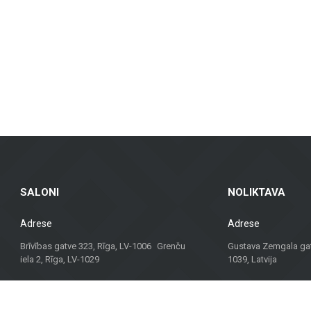
as ventileeritavad fassaadid ja fassaadiplaadid, mis on nii praktilised kui ka 
plaadid – sobivad eluruumidesse, kontoritesse ja äriruumidesse, tagades vast
, rõdudele ja muudele välialadele, pakkudes pikka kasutusiga ja esteetikat igas
t materjale, vaid ka konsultatsioone ja lahendusi, mis sobivad erinevate proj
 parima lahenduse.
lset lähenemist, on Metroks muutunud usaldusväärseks valikuks nii profession
jektile!
SALONI
NOLIKTAVA
Adrese
Adrese
Brīvības gatve 323, Rīga, LV-1006 Grenču
Gustava Zemgala gatv
iela 2, Rīga, LV-1029
1039, Latvija
Darba laiks
Darba laiks