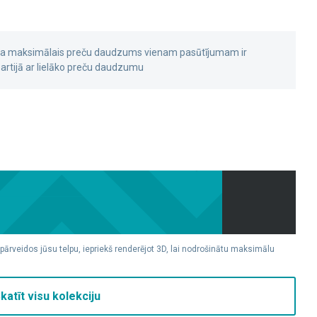
 ka maksimālais preču daudzums vienam pasūtījumam ir
rtijā ar lielāko preču daudzumu
 pārveidos jūsu telpu, iepriekš renderējot 3D, lai nodrošinātu maksimālu
katīt visu kolekciju