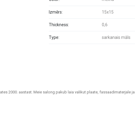
Izmērs:
15x15
Thickness:
0,6
Type:
sarkanais māls
lates 2000. aastast. Meie salong pakub laia valikut plaate, fassaadimaterjale ja
uutlikke lahendusi kodude, kontorite, avalike hoonete ja muude ruumide viimis
lahendustes plaadid, mis sobivad vannitubadele, köökidele, ühiskondlikele ruum