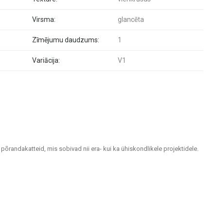
Virsma:
glancēta
Zīmējumu daudzums:
1
Variācija:
V1
 põrandakatteid, mis sobivad nii era- kui ka ühiskondlikele projektidele.
tlemiseks.
idele ja välialadele. Keraamilised ja kivimassist plaadid paistavad silma