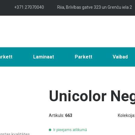
+371 27070040
Riia, Brīvības gatve 323 un Grenču iela 2
arkett
Laminaat
Parkett
Vaibad
Unicolor Neg
Artikuls:
663
Kolekcija
Ir pieejams atlikumā
ugstas kvalitātes