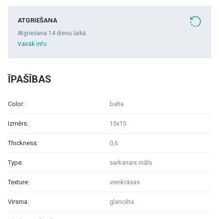
ATGRIEŠANA
Atgriešana 14 dienu laikā
Vairāk info
ĪPAŠĪBAS
Color:
balta
Izmērs:
15x15
Thickness:
0,6
Type:
sarkanais māls
Texture:
vienkrāsas
Virsma:
glancēta