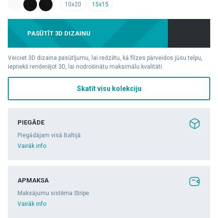
10x20
15x15
PASŪTĪT 3D DIZAINU
Veiciet 3D dizaina pasūtījumu, lai redzētu, kā flīzes pārveidos jūsu telpu,
iepriekš renderējot 3D, lai nodrošinātu maksimālu kvalitāti.
Skatīt visu kolekciju
PIEGĀDE
Piegādājam visā Baltijā
Vairāk info
APMAKSA
Maksājumu sistēma Stripe
Vairāk info