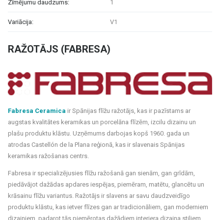
Zīmējumu daudzums:
1
Variācija:
V1
RAŽOTĀJS (FABRESA)
Fabresa Ceramica
ir Spānijas flīžu ražotājs, kas ir pazīstams ar
augstas kvalitātes keramikas un porcelāna flīzēm, izcilu dizainu un
plašu produktu klāstu. Uzņēmums darbojas kopš 1960. gada un
atrodas Castellón de la Plana reģionā, kas ir slavenais Spānijas
keramikas ražošanas centrs.
Fabresa ir specializējusies flīžu ražošanā gan sienām, gan grīdām,
piedāvājot dažādas apdares iespējas, piemēram, matētu, glancētu un
krāsainu flīžu variantus. Ražotājs ir slavens ar savu daudzveidīgo
produktu klāstu, kas ietver flīzes gan ar tradicionāliem, gan moderniem
dizainiem, padarot tās piemērotas dažādiem interjera dizaina stiliem.