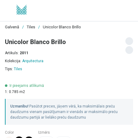
Galvenā
/
Tiles
/
Unicolor Blanco Brillo
Unicolor Blanco Brillo
Artikuls:
2011
Kolekcija:
Arquitectura
Tips:
Tiles
Ir pieejams atlikumā
1: 0.785 m2
Uzmanību!
Pasūtot preces, jāņem vērā, ka maksimālais preču
daudzums vienam pasūtījumam ir vienāds ar maksimālo preču
daudzumu partijā ar lielāko preču daudzumu
Color
Izmērs