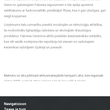
Viens no galvenajiem Fabresa ieguvumiem ir tās spēja apvienot
estētiskumu ar funkcionalitāti, piedāvājot flīzes, kas ir gan izturīgas, gan
viegli kopjamas.
Uzņēmums lielu uzmanību pievērš inovācijām un tehnoloģiju attīstībai,
lai nodrošinātu ilgtspējīgu ražošanu un ekoloģiski draudzīgus
produktus. Fabresa Ceramica aktīvi piedalās starptautiskās izstādēs,
kas vēl vairāk nostiprina tās reputāciju kā vienam no vadošajiem
keramikas ražotājiem Spānijā un pasaulē.
Metroks on üks juhtivaid ehitusmaterjalide tarnijaid Lätis, kes tegutseb
alates 2000. aastast. Meie salong pakub laia valikut plaate,
fassaadimaterjale ja põrandakatteid, mis sobivad nii era- kui ka
ühiskondlikele projektidele. Oleme usaldusväärne partner kõigile, kes
otsivad kvaliteetseid ja jätkusuutlikke lahendusi kodude, kontorite,
Navigatsioon
avalike hoonete ja muude ruumide viimistlemiseks.
Teave ja tugi