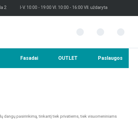
la 2
I-V. 10:00 - 19:00 VI. 10:00 - 16:00 VII. uždaryta
i
Fasadai
OUTLET
Paslaugos
dų dangų pasirinkimą, tinkantį tiek privatiems, tiek visuomeniniams