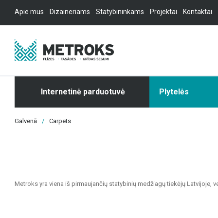
Apie mus
Dizaineriams
Statybininkams
Projektai
Kontaktai
Internetinė parduotuvė
Plytelės
Galvenā
/
Carpets
Metroks yra viena iš pirmaujančių statybinių medžiagų tiekėjų Latvijoje, 
projektams. Esame patikimas partneris visiems, ieškantiems kokybiškų ir 
Mūsų siūlomas asortimentas apima: