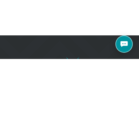
+371 27070040
e 77 k2, Rīga, LV-
salons@metroks.lv
Sazinies ar mums