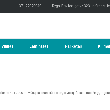
+371 27070040
Ryga, Brīvības gatve 323 un Grenču ie
Vinilas
Laminatas
Parketas
Kilima
veikianti nuo 2000 m. Mūsų salonas siūlo platų plytelių, fasadų medžiagų ir grin
tvarių sprendimų namų, biurų, visuomeninių pastatų ir kitų patalpų apdailai.