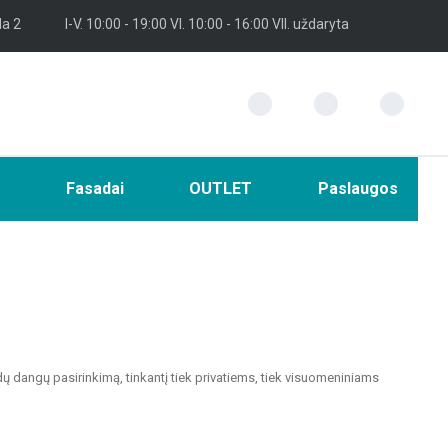
la 2
I-V. 10:00 - 19:00 VI. 10:00 - 16:00 VII. uždaryta
i
Fasadai
OUTLET
Paslaugos
dų dangų pasirinkimą, tinkantį tiek privatiems, tiek visuomeniniams