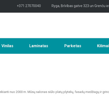
+371 27070040
Ryga, Brīvības gatve 323 un Grenču ie
Vinilas
Laminatas
Parketas
Kilima
veikianti nuo 2000 m. Mūsų salonas siūlo platų plytelių, fasadų medžiagų ir grin
tvarių sprendimų namų, biurų, visuomeninių pastatų ir kitų patalpų apdailai.