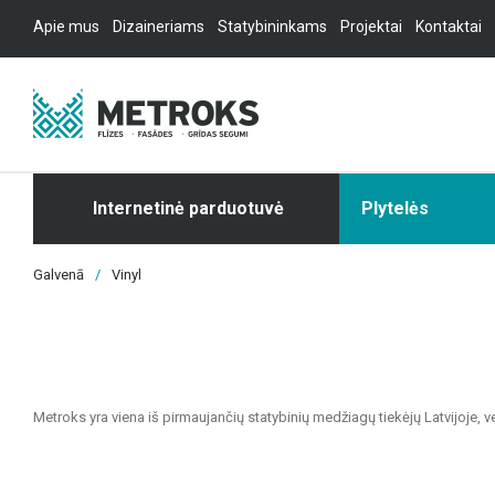
Apie mus
Dizaineriams
Statybininkams
Projektai
Kontaktai
Internetinė parduotuvė
Plytelės
Galvenā
/
Vinyl
Metroks yra viena iš pirmaujančių statybinių medžiagų tiekėjų Latvijoje, 
projektams. Esame patikimas partneris visiems, ieškantiems kokybiškų ir 
Mūsų siūlomas asortimentas apima: