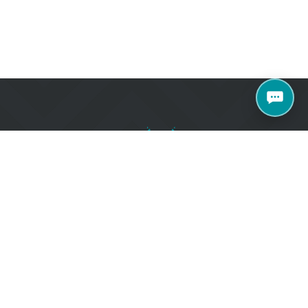
+371 27070040
e 77 k2, Rīga, LV-
salons@metroks.lv
Sazinies ar mums