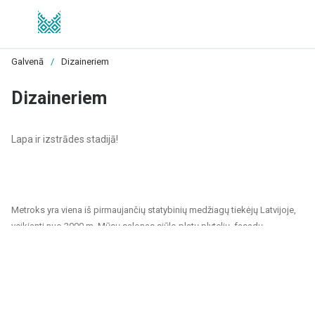
Galvenā
/
Dizaineriem
Dizaineriem
Lapa ir izstrādes stadijā!
Metroks yra viena iš pirmaujančių statybinių medžiagų tiekėjų Latvijoje,
veikianti nuo 2000 m. Mūsų salonas siūlo platų plytelių, fasadų
medžiagų ir grindų dangų pasirinkimą, tinkantį tiek privatiems, tiek
visuomeniniams projektams. Esame patikimas partneris visiems,
ieškantiems kokybiškų ir tvarių sprendimų namų, biurų, visuomeninių
pastatų ir kitų patalpų apdailai.