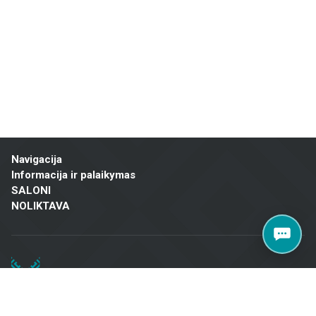
Sujungdami daugiau nei 20 metų patirtį, aukštos kokybės medžiagas ir
individualų požiūrį, „Metroks“ tapo patikimu pasirinkimu profesionalams
ir namų savininkams visoje Latvijoje. Apsilankykite mūsų salone Brīvības
gatvėje 323, Rygoje, kad rastumėte kokybiškus sprendimus savo
projektui!
Navigacija
Informacija ir palaikymas
SALONI
NOLIKTAVA