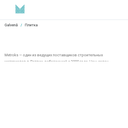
Galvenā
/
Плитка
Metroks — один из ведущих поставщиков строительных
материалов в Латвии, работающий с 2000 года. Наш салон
предлагает широкий выбор плитки, фасадных материалов и
напольных покрытий, подходящих как для частных, так и для
общественных проектов. Мы являемся надежным партнером для
всех, кто ищет качественные и долговечные решения для отделки
домов, офисов, общественных зданий и других помещений.
Наш ассортимент включает:
Плитка для стен и полов: Плитка различных размеров, цветов и
дизайнов, подходящая для ванных комнат, кухонь, общественных
помещений и наружных пространств. Керамическая и