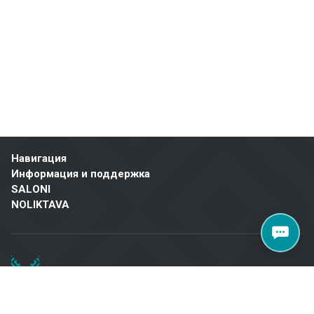
Объединяя более 20 лет опыта, качественные материалы и
индивидуальный подход, Metroks стал надежным выбором для
профессионалов и домовладельцев по всей Латвии. Посетите
наш салон по адресу: Бривибас гатве, 323, Рига, чтобы найти
качественные решения для вашего проекта!
Навигация
Информация и поддержка
SALONI
NOLIKTAVA