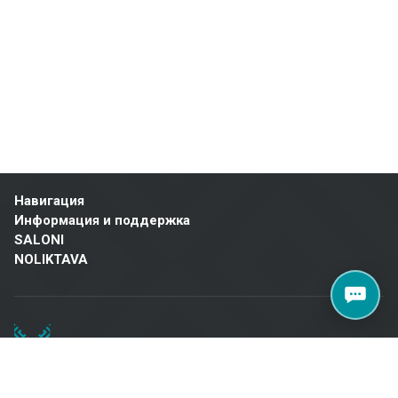
Объединяя более 20 лет опыта, качественные материалы и
индивидуальный подход, Metroks стал надежным выбором для
профессионалов и домовладельцев по всей Латвии. Посетите
наш салон по адресу: Бривибас гатве, 323, Рига, чтобы найти
качественные решения для вашего проекта!
Навигация
Информация и поддержка
SALONI
NOLIKTAVA