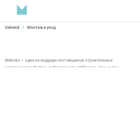
Galvenā
/
Монтаж и уход
Metroks — один из ведущих поставщиков строительных
материалов в Латвии, работающий с 2000 года. Наш салон
предлагает широкий выбор плитки, фасадных материалов и
напольных покрытий, подходящих как для частных, так и для
общественных проектов. Мы являемся надежным партнером для
всех, кто ищет качественные и долговечные решения для отделки
домов, офисов, общественных зданий и других помещений.
Наш ассортимент включает:
Плитка для стен и полов: Плитка различных размеров, цветов и
дизайнов, подходящая для ванных комнат, кухонь, общественных
помещений и наружных пространств. Керамическая и