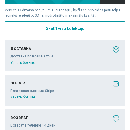
Veiciet 3D dizaina pasūtījumu, lai redzētu, kā flīzes pārveidos jūsu telpu,
iepriekš renderējot 3D, lai nodrošinātu maksimālu kvalitāti.
Skatīt visu kolekciju
ДОСТАВКА
Доставка по всей Балтии
Узнать больше
ОПЛАТА
Платежная система Stripe
Узнать больше
ВОЗВРАТ
Возврат в течение 14 дней