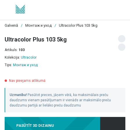
Galvenā
/
Монтаж и уход
/
Ultracolor Plus 103 5kg
Ultracolor Plus 103 5kg
Artikuls:
103
Kolekcija:
Ultracolor
Tips:
Монтаж и уход
Nav pieejams atlikumā
Uzmanību!
Pasūtot preces, jāņem vērā, ka maksimālais preču
daudzums vienam pasūtījumam ir vienāds ar maksimālo preču
daudzumu partijā ar lielāko preču daudzumu
PASŪTĪT 3D DIZAINU