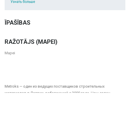
Узнать больше
ĪPAŠĪBAS
RAŽOTĀJS (MAPEI)
Mapei
Metroks — один из ведущих поставщиков строительных
материалов в Латвии, работающий с 2000 года. Наш салон
предлагает широкий выбор плитки, фасадных материалов и
напольных покрытий, подходящих как для частных, так и для
общественных проектов. Мы являемся надежным партнером для
всех, кто ищет качественные и долговечные решения для отделки
домов, офисов, общественных зданий и других помещений.