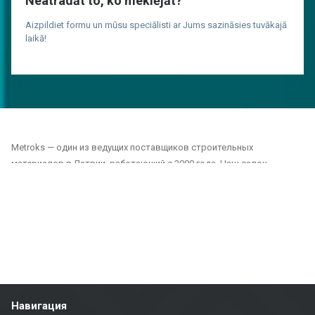
Neatradāt to, ko meklējāt?
Aizpildiet formu un mūsu speciālisti ar Jums sazināsies tuvākajā
laikā!
Metroks — один из ведущих поставщиков строительных
материалов в Латвии, работающий с 2000 года. Наш салон
предлагает широкий выбор плитки, фасадных материалов и
напольных покрытий, подходящих как для частных, так и для
общественных проектов. Мы являемся надежным партнером для
всех, кто ищет качественные и долговечные решения для отделки
домов, офисов, общественных зданий и других помещений.
Наш ассортимент включает:
Плитка для стен и полов: Плитка различных размеров, цветов и
Навигация
дизайнов, подходящая для ванных комнат, кухонь, общественных