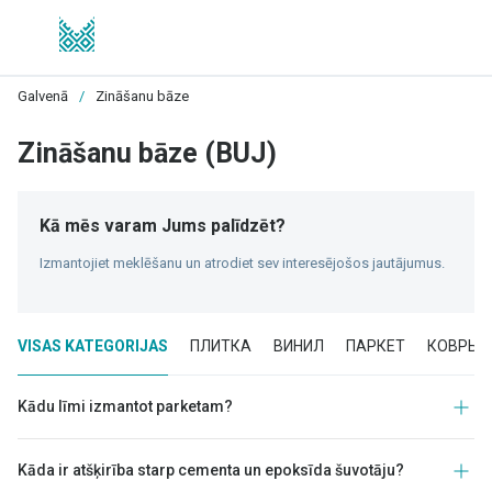
Galvenā
/
Zināšanu bāze
Zināšanu bāze (BUJ)
Kā mēs varam Jums palīdzēt?
Izmantojiet meklēšanu un atrodiet sev interesējošos jautājumus.
VISAS KATEGORIJAS
ПЛИТКА
ВИНИЛ
ПАРКЕТ
КОВРЫ
Kādu līmi izmantot parketam?
Kāda ir atšķirība starp cementa un epoksīda šuvotāju?