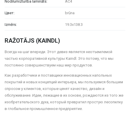
Nodilumizturība lamināts:
AC4
Цвет:
brūna
Izmērs:
19.3x138.3
RAŽOTĀJS (KAINDL)
Всегда на шаг впереди. Этот девиз является неотъемлемой
частью корпоративной культуры Kaindl. Это потому, что мы
постоянно совершенствуем наш мир продуктов.
Как разработчики и поставщики инновационных напольных
покрытий и новых концепций интерьера, мы пользуемся большим
спросом у клиентов, которые ценят качество, дизайн и
обслуживание. Идеи, лежащие в их основе, рождаются из того же
изобретательского духа, который превратил простую лесопилку
в глобальное промышленное предприятие.