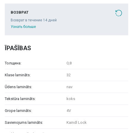
ВОЗВРАТ
Возврат в течение 14 дней
Узнать больше
ĪPAŠĪBAS
Толщина:
0,8
Klase lamināts:
32
Ūdens lamināts:
nav
Tekstūra lamināts:
koks
Grope lamināts:
4V
Savienojums lamināts:
Kaindl Lock