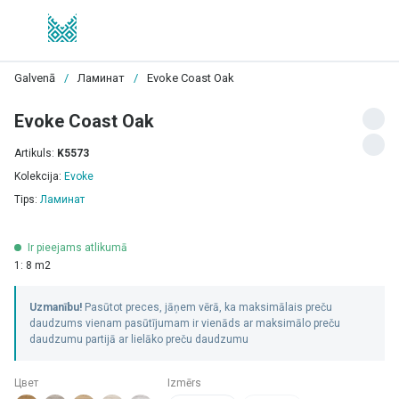
Galvenā
/
Ламинат
/
Evoke Coast Oak
Evoke Coast Oak
Artikuls:
K5573
Kolekcija:
Evoke
Tips:
Ламинат
Ir pieejams atlikumā
1: 8 m2
Uzmanību!
Pasūtot preces, jāņem vērā, ka maksimālais preču
daudzums vienam pasūtījumam ir vienāds ar maksimālo preču
daudzumu partijā ar lielāko preču daudzumu
Цвет
Izmērs