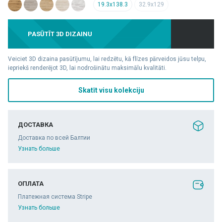
19.3x138.3
32.9x129
PASŪTĪT 3D DIZAINU
Veiciet 3D dizaina pasūtījumu, lai redzētu, kā flīzes pārveidos jūsu telpu,
iepriekš renderējot 3D, lai nodrošinātu maksimālu kvalitāti.
Skatīt visu kolekciju
ДОСТАВКА
Доставка по всей Балтии
Узнать больше
ОПЛАТА
Платежная система Stripe
Узнать больше