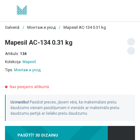
Galvenā
/
Монтаж и уход
/
Mapesil AC-134 0.31 kg
Mapesil AC-134 0.31 kg
Artikuls:
134
Kolekcija:
Mapesil
Tips:
Монтаж и уход
Nav pieejams atlikumā
Uzmanību!
Pasūtot preces, jāņem vērā, ka maksimālais preču
daudzums vienam pasūtījumam ir vienāds ar maksimālo preču
daudzumu partijā ar lielāko preču daudzumu
PASŪTĪT 3D DIZAINU