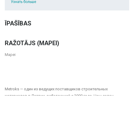
Узнать больше
ĪPAŠĪBAS
RAŽOTĀJS (MAPEI)
Mapei
Metroks — один из ведущих поставщиков строительных
материалов в Латвии, работающий с 2000 года. Наш салон
предлагает широкий выбор плитки, фасадных материалов и
напольных покрытий, подходящих как для частных, так и для
общественных проектов. Мы являемся надежным партнером для
всех, кто ищет качественные и долговечные решения для отделки
домов, офисов, общественных зданий и других помещений.