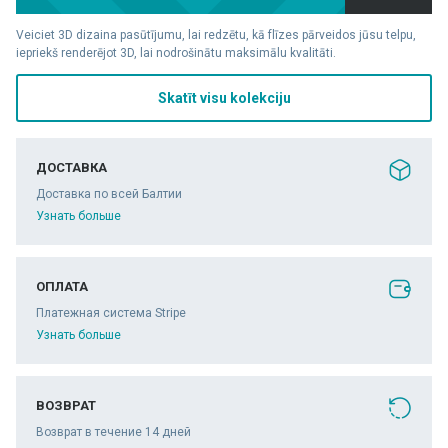
Veiciet 3D dizaina pasūtījumu, lai redzētu, kā flīzes pārveidos jūsu telpu,
iepriekš renderējot 3D, lai nodrošinātu maksimālu kvalitāti.
Skatīt visu kolekciju
ДОСТАВКА
Доставка по всей Балтии
Узнать больше
ОПЛАТА
Платежная система Stripe
Узнать больше
ВОЗВРАТ
Возврат в течение 14 дней