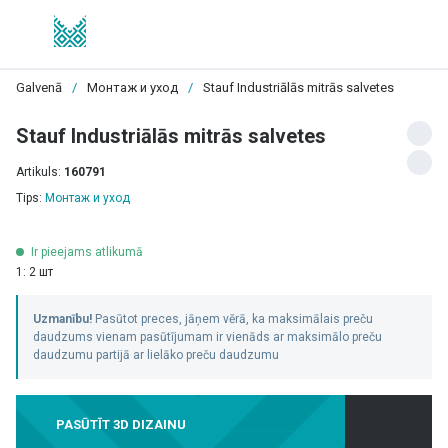
Galvenā
/
Монтаж и уход
/
Stauf Industriālās mitrās salvetes
Stauf Industriālās mitrās salvetes
Artikuls:
160791
Tips:
Монтаж и уход
Ir pieejams atlikumā
1: 2 шт
Uzmanību!
Pasūtot preces, jāņem vērā, ka maksimālais preču
daudzums vienam pasūtījumam ir vienāds ar maksimālo preču
daudzumu partijā ar lielāko preču daudzumu
PASŪTĪT 3D DIZAINU