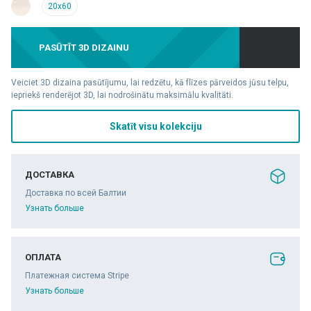
20x60
PASŪTĪT 3D DIZAINU
Veiciet 3D dizaina pasūtījumu, lai redzētu, kā flīzes pārveidos jūsu telpu,
iepriekš renderējot 3D, lai nodrošinātu maksimālu kvalitāti.
Skatīt visu kolekciju
ДОСТАВКА
Доставка по всей Балтии
Узнать больше
ОПЛАТА
Платежная система Stripe
Узнать больше