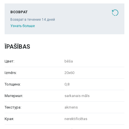
ВОЗВРАТ
Возврат в течение 14 дней
Узнать больше
ĪPAŠĪBAS
Цвет:
bēša
Izmērs:
20x60
Толщина:
0,8
Материал:
sarkanais māls
Текстура:
akmens
Края:
nerektificētas