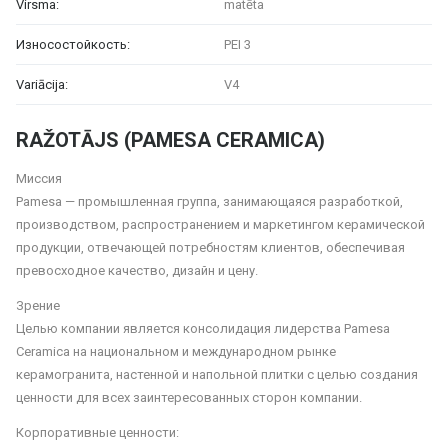
Virsma:
matēta
Износостойкость:
PEI 3
Variācija:
V4
RAŽOTĀJS (PAMESA CERAMICA)
Миссия
Pamesa — промышленная группа, занимающаяся разработкой,
производством, распространением и маркетингом керамической
продукции, отвечающей потребностям клиентов, обеспечивая
превосходное качество, дизайн и цену.
Зрение
Целью компании является консолидация лидерства Pamesa
Ceramica на национальном и международном рынке
керамогранита, настенной и напольной плитки с целью создания
ценности для всех заинтересованных сторон компании.
Корпоративные ценности: