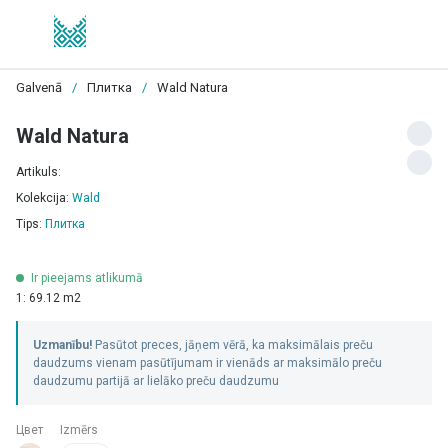
Galvenā
/
Плитка
/
Wald Natura
Wald Natura
Artikuls:
Kolekcija:
Wald
Tips:
Плитка
Ir pieejams atlikumā
1: 69.12 m2
Uzmanību!
Pasūtot preces, jāņem vērā, ka maksimālais preču
daudzums vienam pasūtījumam ir vienāds ar maksimālo preču
daudzumu partijā ar lielāko preču daudzumu
Цвет
Izmērs