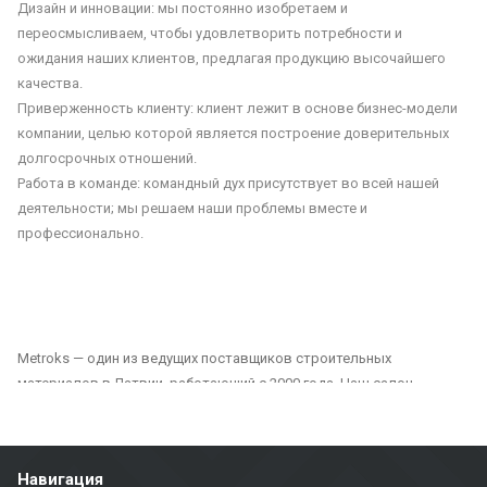
Дизайн и инновации: мы постоянно изобретаем и
переосмысливаем, чтобы удовлетворить потребности и
ожидания наших клиентов, предлагая продукцию высочайшего
качества.
Приверженность клиенту: клиент лежит в основе бизнес-модели
компании, целью которой является построение доверительных
долгосрочных отношений.
Работа в команде: командный дух присутствует во всей нашей
деятельности; мы решаем наши проблемы вместе и
профессионально.
Metroks — один из ведущих поставщиков строительных
материалов в Латвии, работающий с 2000 года. Наш салон
предлагает широкий выбор плитки, фасадных материалов и
напольных покрытий, подходящих как для частных, так и для
общественных проектов. Мы являемся надежным партнером для
Навигация
всех, кто ищет качественные и долговечные решения для отделки