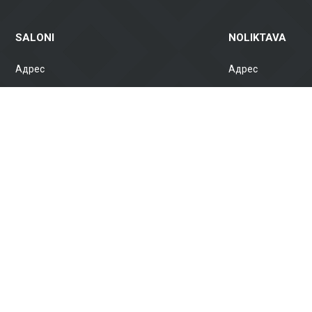
SALONI
NOLIKTAVA
Адрес
Адрес
Brīvības gatve 323, Rīga, LV-1006 Grenču
Gustava Zemgala gatv
iela 2, Rīga, LV-1029
1039, Latvija
Darba laiks
Darba laiks
VII. slēgts
VII. slēgts