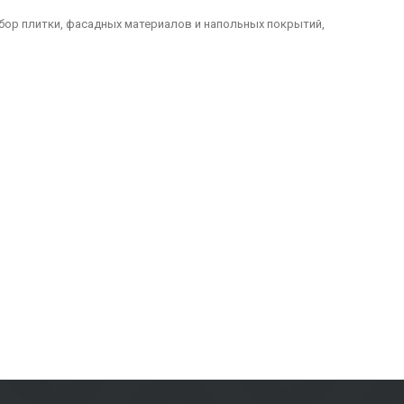
бор плитки, фасадных материалов и напольных покрытий,
долговечные решения для отделки домов, офисов, общественных
ний и наружных пространств. Керамическая и керамогранитная
е практичны и визуально привлекательны.
и коммерческих пространств, обеспечивая долговечность и
рантируют долговечность и эстетику в любых погодных условиях.
проектов. Независимо от того, нужны ли вам плитка для стен,
 и домовладельцев по всей Латвии. Посетите наш салон по