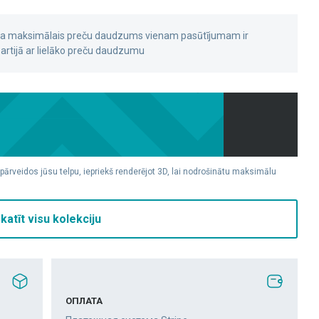
 ka maksimālais preču daudzums vienam pasūtījumam ir
rtijā ar lielāko preču daudzumu
 pārveidos jūsu telpu, iepriekš renderējot 3D, lai nodrošinātu maksimālu
katīt visu kolekciju
ОПЛАТА