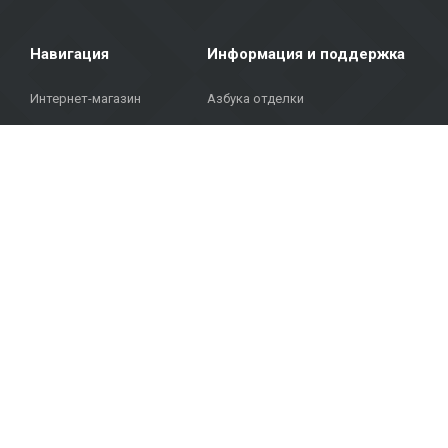
Навигация
Информация и поддержка
Интернет-магазин
Азбука отделки
Главная
Условия покупки
Каталог
Доставка и выдача товаров
Проекты
Политика конфиденциальности
ЧАВО
Контакты
© Autortiesības © 2023 METROKS. Visas tiesības aizsargātas