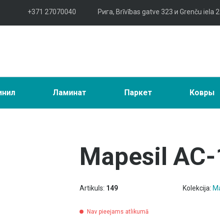
+371 27070040
Рига, Brīvības gatve 323 и Grenču iela 2
инил
Ламинат
Паркет
Ковры
Mapesil AC-
Artikuls:
149
Kolekcija:
Ma
Nav pieejams atlikumā