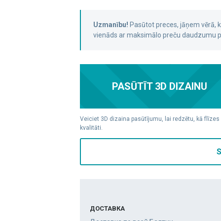
Uzmanību!
Pasūtot preces, jāņem vērā,
vienāds ar maksimālo preču daudzumu pa
PASŪTĪT 3D DIZAINU
Veiciet 3D dizaina pasūtījumu, lai redzētu, kā flīzes
kvalitāti.
S
ДОСТАВКА