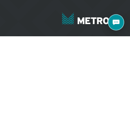
+371 27070040
e 77 k2, Rīga, LV-
salons@metroks.lv
Sazinies ar mums
Vietni izstrādāja
WEBCASE