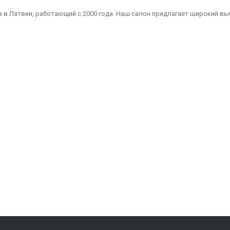
 в Латвии, работающий с 2000 года. Наш салон предлагает широкий вы
Мы являемся надежным партнером для всех, кто ищет качественные и 
дизайнов, подходящая для ванных комнат, кухонь, общественных помеще
и зданий, включая вентилируемые фасады и фасадную плитку, которы
амическая плитка для пола — идеальны для жилых помещений, офисов 
алы для террас, балконов и других наружных пространств, которые га
аем не только материалы, но и консультации и решения для различных 
твенного здания, наша команда поможет найти лучшее решение.
идуальный подход, Metroks стал надежным выбором для профессионалов
ния для вашего проекта!