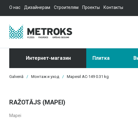
О нас
Дизайнерам
Строителям
Проекты
Контакты
Интернет-магазин
Плитка
В
Galvenā
/
Монтаж и уход
/
Mapesil AC-149 0.31 kg
RAŽOTĀJS (MAPEI)
Mapei