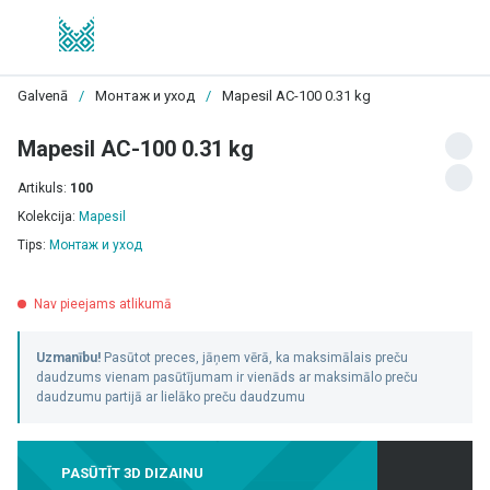
Galvenā
/
Монтаж и уход
/
Mapesil AC-100 0.31 kg
Mapesil AC-100 0.31 kg
Artikuls:
100
Kolekcija:
Mapesil
Tips:
Монтаж и уход
Nav pieejams atlikumā
Uzmanību!
Pasūtot preces, jāņem vērā, ka maksimālais preču
daudzums vienam pasūtījumam ir vienāds ar maksimālo preču
daudzumu partijā ar lielāko preču daudzumu
PASŪTĪT 3D DIZAINU