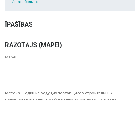
Узнать больше
ĪPAŠĪBAS
RAŽOTĀJS (MAPEI)
Mapei
Metroks — один из ведущих поставщиков строительных
материалов в Латвии, работающий с 2000 года. Наш салон
предлагает широкий выбор плитки, фасадных материалов и
напольных покрытий, подходящих как для частных, так и для
общественных проектов. Мы являемся надежным партнером для
всех, кто ищет качественные и долговечные решения для отделки
домов, офисов, общественных зданий и других помещений.