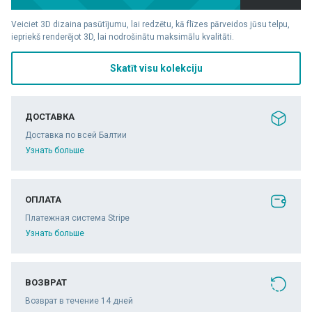
Veiciet 3D dizaina pasūtījumu, lai redzētu, kā flīzes pārveidos jūsu telpu,
iepriekš renderējot 3D, lai nodrošinātu maksimālu kvalitāti.
Skatīt visu kolekciju
ДОСТАВКА
Доставка по всей Балтии
Узнать больше
ОПЛАТА
Платежная система Stripe
Узнать больше
ВОЗВРАТ
Возврат в течение 14 дней