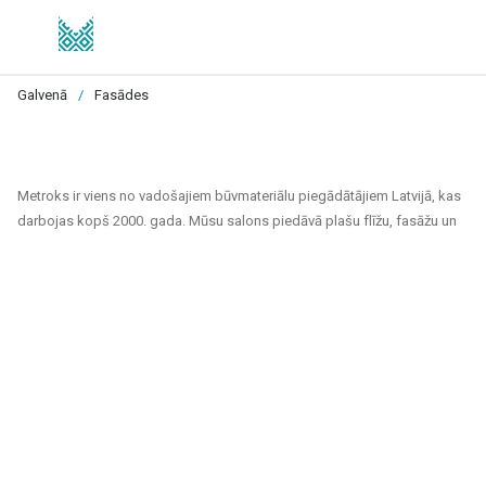
Galvenā
/
Fasādes
Metroks ir viens no vadošajiem būvmateriālu piegādātājiem Latvijā, kas
darbojas kopš 2000. gada. Mūsu salons piedāvā plašu flīžu, fasāžu un
grīdas segumu klāstu, kas piemēroti gan privātiem, gan sabiedriskiem
projektiem. Esam uzticams partneris ikvienam, kurš meklē kvalitatīvus
un ilgtspējīgus risinājumus mājokļu, biroju, sabiedrisko ēku un citu telpu
apdarei.
Mūsu piedāvājuma klāsts ietver:
Flīzes sienām un grīdām
: Pieejamas dažādu izmēru, krāsu un
dizaina flīzes, kas piemērotas gan vannas istabām un virtuvēm,
gan sabiedriskām telpām un ārtelpām. Keramiskās un akmens
masas flīzes izceļas ar izturību un estētisku izskatu.