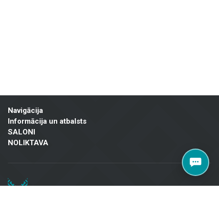
un mājokļu īpašniekiem visā Latvijā. Apmeklējiet mūsu salonu Brīvības
gatvē 323, Rīgā, lai atrastu kvalitatīvus risinājumus savam projektam!
Navigācija
Informācija un atbalsts
SALONI
NOLIKTAVA