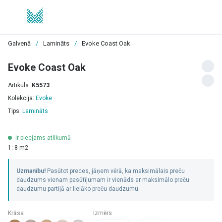
Galvenā
/
Lamināts
/
Evoke Coast Oak
Evoke Coast Oak
Artikuls:
K5573
Kolekcija:
Evoke
Tips:
Lamināts
Ir pieejams atlikumā
1: 8 m2
Uzmanību!
Pasūtot preces, jāņem vērā, ka maksimālais preču
daudzums vienam pasūtījumam ir vienāds ar maksimālo preču
daudzumu partijā ar lielāko preču daudzumu
Krāsa
Izmērs