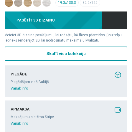
19.3x138.3
32.9x129
PASŪTĪT 3D DIZAINU
Veiciet 3D dizaina pasūtījumu, lai redzētu, kā flīzes pārveidos jūsu telpu,
iepriekš renderējot 3D, lai nodrošinātu maksimālu kvalitāti.
Skatīt visu kolekciju
PIEGĀDE
Piegādājam visā Baltijā
Vairāk info
APMAKSA
Maksājumu sistēma Stripe
Vairāk info