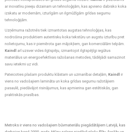
ar inovatīvu pieeju dizainam un tehnoloģijām, kas apvieno dabisko koka
izskatu ar modernām, izturīgām un ilgmūžīgām grīdas segumu
tehnoloģijām.
Uzņēmuma ražotnēs tiek izmantotas augstas tehnoloģijas, kas
nodrošina produktiem autentisku koka tekstūru un augstu izturību pret
nolietojumu, kas ir piemērota gan mājokļiem, gan komerciālām telpām.
Kaindl
arī uzsver vides ilgtspēju, izmantojot ilgtspējīgi iegūtus
materiālus un energoefektīvas ražošanas metodes, tādējādi samazinot
savu ietekmi uz vidi.
Pateicoties plašam produktu klāstam un uzmanībai detaļām,
Kaindl
ir
viens no vadošajiem lamināta un koka grīdas segumu ražotājiem
pasaulē, piedāvājot risinājumus, kas apmierina gan estētiskās, gan
praktiskās prasības.
Metroks ir viens no vadošajiem būvmateriālu piegādātājiem Latvijā, kas
darbojas kopš 2000. gada. Mūsu salons piedāvā plašu flīžu, fasāžu un