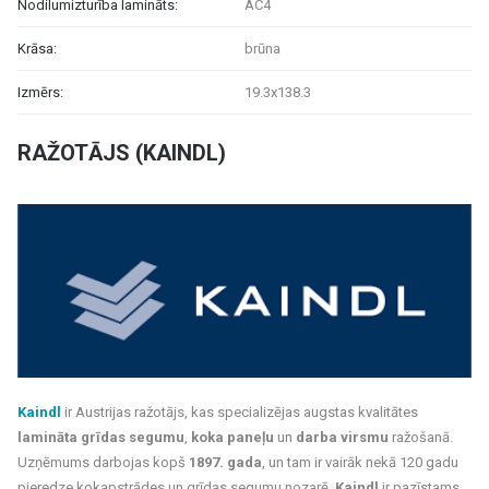
Nodilumizturība lamināts:
AC4
Krāsa:
brūna
Izmērs:
19.3x138.3
RAŽOTĀJS (KAINDL)
Kaindl
ir Austrijas ražotājs, kas specializējas augstas kvalitātes
lamināta grīdas segumu
,
koka paneļu
un
darba virsmu
ražošanā.
Uzņēmums darbojas kopš
1897. gada
, un tam ir vairāk nekā 120 gadu
pieredze kokapstrādes un grīdas segumu nozarē.
Kaindl
ir pazīstams