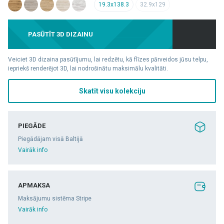
19.3x138.3
32.9x129
PASŪTĪT 3D DIZAINU
Veiciet 3D dizaina pasūtījumu, lai redzētu, kā flīzes pārveidos jūsu telpu,
iepriekš renderējot 3D, lai nodrošinātu maksimālu kvalitāti.
Skatīt visu kolekciju
PIEGĀDE
Piegādājam visā Baltijā
Vairāk info
APMAKSA
Maksājumu sistēma Stripe
Vairāk info