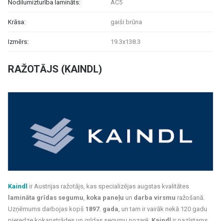
Nodilumizturība lamināts:
AC5
Krāsa:
gaiši brūna
Izmērs:
19.3x138.3
RAŽOTĀJS (KAINDL)
Kaindl
ir Austrijas ražotājs, kas specializējas augstas kvalitātes
lamināta grīdas segumu
,
koka paneļu
un
darba virsmu
ražošanā.
Uzņēmums darbojas kopš
1897. gada
, un tam ir vairāk nekā 120 gadu
pieredze kokapstrādes un grīdas segumu nozarē.
Kaindl
ir pazīstams