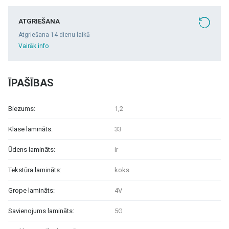
ATGRIEŠANA
Atgriešana 14 dienu laikā
Vairāk info
ĪPAŠĪBAS
Biezums:
1,2
Klase lamināts:
33
Ūdens lamināts:
ir
Tekstūra lamināts:
koks
Grope lamināts:
4V
Savienojums lamināts:
5G