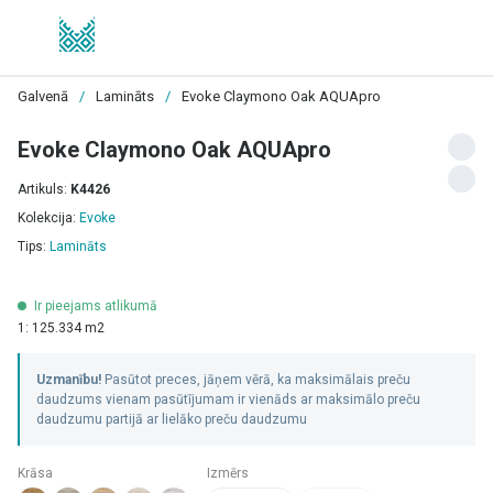
Galvenā
/
Lamināts
/
Evoke Claymono Oak AQUApro
Evoke Claymono Oak AQUApro
Artikuls:
K4426
Kolekcija:
Evoke
Tips:
Lamināts
Ir pieejams atlikumā
1: 125.334 m2
Uzmanību!
Pasūtot preces, jāņem vērā, ka maksimālais preču
daudzums vienam pasūtījumam ir vienāds ar maksimālo preču
daudzumu partijā ar lielāko preču daudzumu
Krāsa
Izmērs