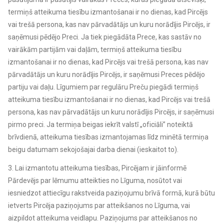
termiņš atteikuma tiesību izmantošanai ir no dienas, kad Pircējs
vai trešā persona, kas nav pārvadātājs un kuru norādījis Pircējs, ir
saņēmusi pēdējo Preci. Ja tiek piegādāta Prece, kas sastāv no
vairākām partijām vai daļām, termiņš atteikuma tiesību
izmantošanai ir no dienas, kad Pircējs vai trešā persona, kas nav
pārvadātājs un kuru norādījis Pircējs, ir saņēmusi Preces pēdējo
partiju vai daļu. Līgumiem par regulāru Preču piegādi termiņš
atteikuma tiesību izmantošanai ir no dienas, kad Pircējs vai trešā
persona, kas nav pārvadātājs un kuru norādījis Pircējs, ir saņēmusi
pirmo preci. Ja termiņa beigas iekrīt valstī „oficiāli” noteiktā
brīvdienā, atteikuma tiesības izmantojamas līdz minētā termiņa
beigu datumam sekojošajai darba dienai (ieskaitot to).
3. Lai izmantotu atteikuma tiesības, Pircējam ir jāinformē
Pārdevējs par lēmumu atteikties no Līguma, nosūtot vai
iesniedzot attiecīgu rakstveida paziņojumu brīvā formā, kurā būtu
ietverts Pircēja paziņojums par atteikšanos no Līguma, vai
aizpildot atteikuma veidlapu. Paziņojums par atteikšanos no