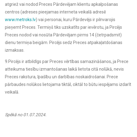
atgriež vai nodod Preces Pārdevējam klientu apkalpošanas
centros (adreses pieejamas interneta veikalā adresē
www.metroks.lv
) vai personai, kuru Pārdevējs ir pilnvarojis
pieņemt Preces. Termiņš tiks uzskatīts par ievērotu, ja Pircējs
Preces nodod vai nosūta Pārdevējam pirms 14 (četrpadsmit)
dienu termiņa beigām. Pircējs sedz Preces atpakaļatdošanas
izmaksas.
9.Pircējs ir atbildīgs par Preces vērtības samazināšanos, ja Prece
atteikuma tiesību izmantošanas laikā lietota citā nolūkā, nevis
Preces rakstura, īpašību un darbības noskaidrošanai. Prece
pārbaudes nolūkos lietojama tiktāl, ciktāl to būtu iespējams izdarīt
veikalā.
Spēkā no 01.07.2024.