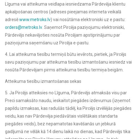
Līguma vai atteikuma veidlapa iesniedzama Pārdevēja klientu
apkalpošanas centros (adreses pieejamas interneta veikalā
adresē
www.metroks.lv
) vai nosūtāma elektroniski uz e pastu:
orders@metroks.lv
. Saņemot Pircēja paziņojumu elektroniski,
Pārdevējs nekavējoties nosūta Pircējam apstiprinājumu par
paziņojuma saņemšanu uz Pircēja e-pastu.
4. Lai atteikuma tiesību termiņš būtu ievērots, pietiek, ja Pircējs
savu paziņojumu par atteikuma tiesību izmantošanu iesniedz vai
nosūta Pārdevējam pirms atteikuma tiesību termiņa beigām.
Atteikuma tiesību izmantošanas sekas
5. Ja Pircējs atteiksies no Līguma, Pārdevējs atmaksās visu par
Preci samaksāto naudu, ieskaitot piegādes izdevumus (izņemot
papildu izmaksas, kas radušās tādēļ, ka Pircējs izvēlējās piegādes
veidu, kas nav Pārdevēja piedāvātais vislētākais standarta
piegādes veids), bez nepamatotas kavēšanās un jebkurā
gadījumā ne vēlāk kā 14 dienu laikā no dienas, kad Pārdevējs tika