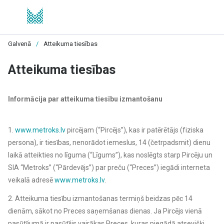
Galvenā
/
Atteikuma tiesības
Atteikuma tiesības
Informācija par atteikuma tiesību izmantošanu
1.
www.metroks.lv
pircējam (“Pircējs”), kas ir patērētājs (fiziska
persona), ir tiesības, nenorādot iemeslus, 14 (četrpadsmit) dienu
laikā atteikties no līguma (“Līgums”), kas noslēgts starp Pircēju un
SIA “Metroks” (“Pārdevējs”) par preču (“Preces”) iegādi interneta
veikalā adresē
www.metroks.lv
.
2. Atteikuma tiesību izmantošanas termiņš beidzas pēc 14
dienām, sākot no Preces saņemšanas dienas. Ja Pircējs vienā
pasūtījumā ir pasūtījis vairākas Preces, kuras piegādā atsevišķi,