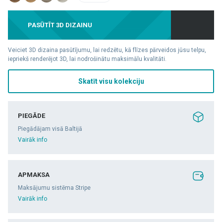
PASŪTĪT 3D DIZAINU
Veiciet 3D dizaina pasūtījumu, lai redzētu, kā flīzes pārveidos jūsu telpu,
iepriekš renderējot 3D, lai nodrošinātu maksimālu kvalitāti.
Skatīt visu kolekciju
PIEGĀDE
Piegādājam visā Baltijā
Vairāk info
APMAKSA
Maksājumu sistēma Stripe
Vairāk info