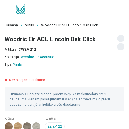
Galvenā
/
Vinils
/
Woodric Eir ACU Lincoln Oak Click
Woodric Eir ACU Lincoln Oak Click
Artikuls:
CWSA 212
Kolekcija:
Woodric Eir Acoustic
Tips:
Vinils
Nav pieejams atlikumā
Uzmanību!
Pasūtot preces, jāņem vērā, ka maksimālais preču
daudzums vienam pasūtījumam ir vienāds ar maksimālo preču
daudzumu partijā ar lielāko preču daudzumu
Krāsa
Izmērs
22.9x122