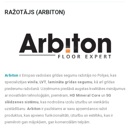
RAŽOTĀJS (ARBITON)
Arbiton
ir Eiropas vadošais grīdas segumu ražotājs no Polijas, kas
specializējas
vinila
,
LVT
,
lamināta grīdas segumu
, kā arī grīdas
piederumu ražošanā. Uzņēmums piedāvā augstas kvalitātes risinājumus
ar inovatīvām tehnoloģijām, piemēram,
HD Mineral Core
un
5G
slēdzenes sistēmu
, kas nodrošina izcilu izturību un vienkāršu
uzstādīšanu.
Arbiton
ir pazīstams ar savu apņemšanos ražot
produktus, kas apvieno funkcionalitāti, izturību un estētiku, kas ir
piemēroti gan mājokļiem, gan komerciālām telpām.