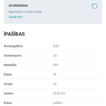
ATGRIEŠANA
Atgriešana 14 dienu laikā
Vairāk info
ĪPAŠĪBAS
Aizsargslānis:
0,55
Savienojums:
2G
Materiāls:
SPC
Klase:
33
Grope:
4V
Izmērs:
22.9x122
Krāsa:
pelēka