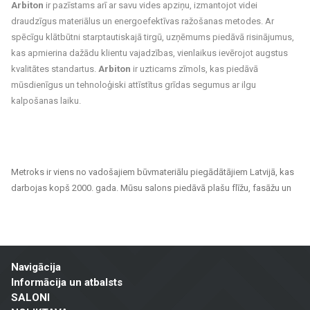
Arbiton
ir pazīstams arī ar savu vides apziņu, izmantojot videi
draudzīgus materiālus un energoefektīvas ražošanas metodes. Ar
spēcīgu klātbūtni starptautiskajā tirgū, uzņēmums piedāvā risinājumus,
kas apmierina dažādu klientu vajadzības, vienlaikus ievērojot augstus
kvalitātes standartus.
Arbiton
ir uzticams zīmols, kas piedāvā
mūsdienīgus un tehnoloģiski attīstītus grīdas segumus ar ilgu
kalpošanas laiku.
Metroks ir viens no vadošajiem būvmateriālu piegādātājiem Latvijā, kas
darbojas kopš 2000. gada. Mūsu salons piedāvā plašu flīžu, fasāžu un
grīdas segumu klāstu, kas piemēroti gan privātiem, gan sabiedriskiem
projektiem. Esam uzticams partneris ikvienam, kurš meklē kvalitatīvus
un ilgtspējīgus risinājumus mājokļu, biroju, sabiedrisko ēku un citu telpu
apdarei.
Navigācija
Mūsu piedāvājuma klāsts ietver:
Informācija un atbalsts
SALONI
Flīzes sienām un grīdām
: Pieejamas dažādu izmēru, krāsu un