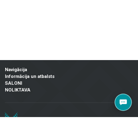
un mājokļu īpašniekiem visā Latvijā. Apmeklējiet mūsu salonu Brīvības
gatvē 323, Rīgā, lai atrastu kvalitatīvus risinājumus savam projektam!
Navigācija
Informācija un atbalsts
SALONI
NOLIKTAVA