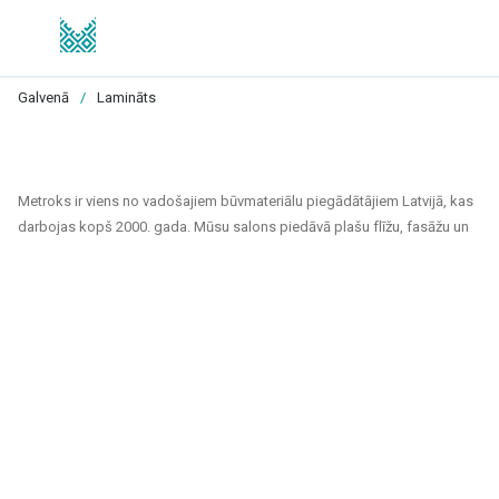
Galvenā
/
Lamināts
Metroks ir viens no vadošajiem būvmateriālu piegādātājiem Latvijā, kas
darbojas kopš 2000. gada. Mūsu salons piedāvā plašu flīžu, fasāžu un
grīdas segumu klāstu, kas piemēroti gan privātiem, gan sabiedriskiem
projektiem. Esam uzticams partneris ikvienam, kurš meklē kvalitatīvus
un ilgtspējīgus risinājumus mājokļu, biroju, sabiedrisko ēku un citu telpu
apdarei.
Mūsu piedāvājuma klāsts ietver:
Flīzes sienām un grīdām
: Pieejamas dažādu izmēru, krāsu un
dizaina flīzes, kas piemērotas gan vannas istabām un virtuvēm,
gan sabiedriskām telpām un ārtelpām. Keramiskās un akmens
masas flīzes izceļas ar izturību un estētisku izskatu.