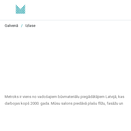
Galvenā
/
Izlase
Metroks ir viens no vadošajiem būvmateriālu piegādātājiem Latvijā, kas
darbojas kopš 2000. gada. Mūsu salons piedāvā plašu flīžu, fasāžu un
grīdas segumu klāstu, kas piemēroti gan privātiem, gan sabiedriskiem
projektiem. Esam uzticams partneris ikvienam, kurš meklē kvalitatīvus
un ilgtspējīgus risinājumus mājokļu, biroju, sabiedrisko ēku un citu telpu
apdarei.