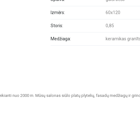
Izmērs:
60x120
Storis:
0,85
Medžiaga:
keramikas granīt
veikianti nuo 2000 m. Mūsų salonas siūlo platų plytelių, fasadų medžiagų ir grin
tvarių sprendimų namų, biurų, visuomeninių pastatų ir kitų patalpų apdailai.
nkamos vonios kambariams, virtuvėms, visuomeninėms patalpoms ir lauko erdvėms