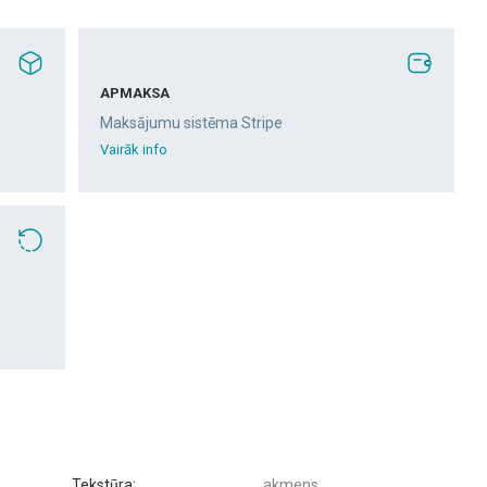
APMAKSA
Maksājumu sistēma Stripe
Vairāk info
Tekstūra:
akmens