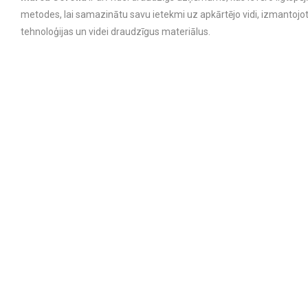
metodes, lai samazinātu savu ietekmi uz apkārtējo vidi, izmantojo
tehnoloģijas un videi draudzīgus materiālus.