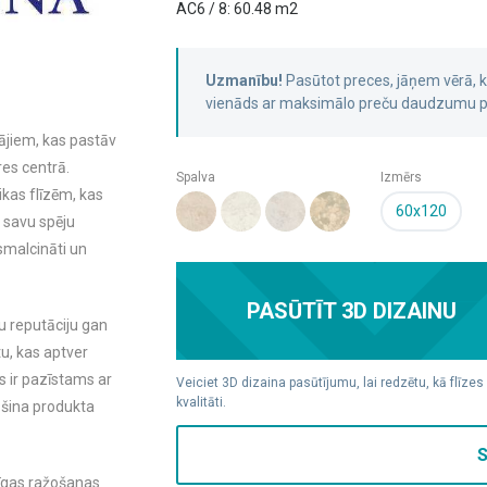
AC6 / 8: 60.48 m2
Uzmanību!
Pasūtot preces, jāņem vērā,
vienāds ar maksimālo preču daudzumu pa
tājiem, kas pastāv
res centrā.
Spalva
Izmērs
kas flīzēm, kas
60x120
 savu spēju
zsmalcināti un
PASŪTĪT 3D DIZAINU
lu reputāciju gan
tu, kas aptver
 ir pazīstams ar
Veiciet 3D dizaina pasūtījumu, lai redzētu, kā flīzes
kvalitāti.
ošina produkta
S
jīgas ražošanas