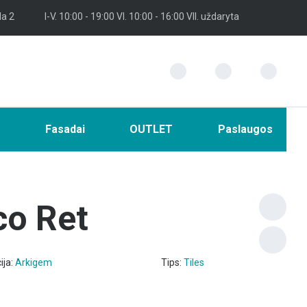
la 2
I-V. 10:00 - 19:00 VI. 10:00 - 16:00 VII. uždaryta
i
Fasadai
OUTLET
Paslaugos
co Ret
ija:
Arkigem
Tips:
Tiles