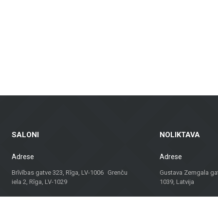
dinamus fasadus ir fasadų plyteles, kurie yra ne tik praktiški, bet ir vizualia
ndų plytelės – tinkamos gyvenamosioms patalpoms, biurams ir komercinėms erd
balkonams ir kitoms lauko erdvėms, užtikrinant ilgaamžiškumą ir estetiką įva
agas, bet ir konsultacijas bei sprendimus, tinkančius įvairiems projektams. N
 sprendimą.
dividualų požiūrį, „Metroks“ tapo patikimu pasirinkimu profesionalams ir namų
ui!
SALONI
NOLIKTAVA
Adrese
Adrese
Brīvības gatve 323, Rīga, LV-1006 Grenču
Gustava Zemgala gatv
iela 2, Rīga, LV-1029
1039, Latvija
Darba laiks
Darba laiks