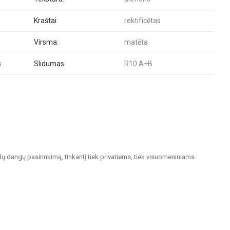
Kraštai:
rektificētas
Virsma:
matēta
s
Slidumas:
R10 A+B
dų dangų pasirinkimą, tinkantį tiek privatiems, tiek visuomeniniams
. Keraminės ir akmens masės plytelės pasižymi ilgaamžiškumu ir estetiška