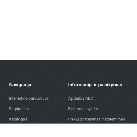
Fasadų medžiagos: Siūlome sprendimus pastatų išorės apdailai, įskaitant vė
Grindų dangos: Laminatas, vinilinės dangos, parketas ir keraminės gri
Terasų dangos: Mūsų asortimente yra medžiagų, tinkamų lauko terasoms, 
„Metroks“ didžiuojasi savo profesionaliu požiūriu – siūlome ne tik medži
medžiagų visuomeniniam pastatui, mūsų komanda padės rasti geriausią
Sujungdami daugiau nei 20 metų patirtį, aukštos kokybės medžiagas ir in
gatvėje 323, Rygoje, kad rastumėte kokybiškus sprendimus savo projekt
Navigacija
Informacija ir palaikymas
Internetinė parduotuvė
Apdailos ABC
Pagrindinis
Pirkimo taisyklės
Katalogas
Prekių pristatymas ir atsiėmimas
Projektai
Privatumo politika