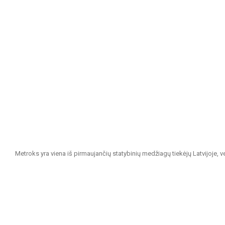
Metroks yra viena iš pirmaujančių statybinių medžiagų tiekėjų Latvijoje, 
projektams. Esame patikimas partneris visiems, ieškantiems kokybiškų ir 
Mūsų siūlomas asortimentas apima:
Sienų ir grindų plytelės: Įvairių dydžių, spalvų ir dizainų plytelės, ti
išvaizda.