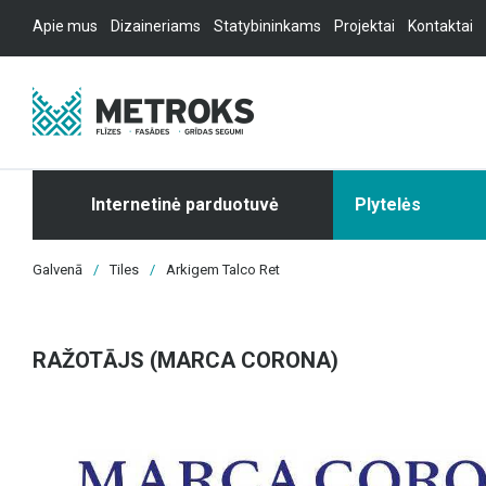
Apie mus
Dizaineriams
Statybininkams
Projektai
Kontaktai
Internetinė parduotuvė
Plytelės
Galvenā
/
Tiles
/
Arkigem Talco Ret
RAŽOTĀJS (MARCA CORONA)