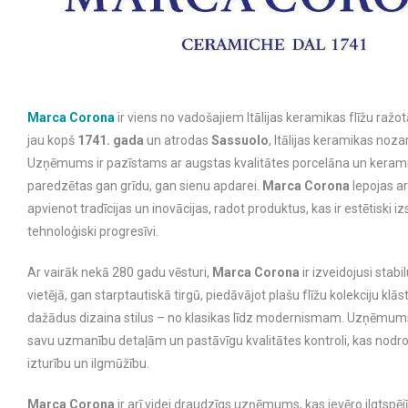
Marca Corona
ir viens no vadošajiem Itālijas keramikas flīžu ražo
jau kopš
1741. gada
un atrodas
Sassuolo
, Itālijas keramikas noza
Uzņēmums ir pazīstams ar augstas kvalitātes porcelāna un kerami
paredzētas gan grīdu, gan sienu apdarei.
Marca Corona
lepojas ar
apvienot tradīcijas un inovācijas, radot produktus, kas ir estētiski i
tehnoloģiski progresīvi.
Ar vairāk nekā 280 gadu vēsturi,
Marca Corona
ir izveidojusi stabi
vietējā, gan starptautiskā tirgū, piedāvājot plašu flīžu kolekciju klās
dažādus dizaina stilus – no klasikas līdz modernismam. Uzņēmums
savu uzmanību detaļām un pastāvīgu kvalitātes kontroli, kas nodr
izturību un ilgmūžību.
Marca Corona
ir arī videi draudzīgs uzņēmums, kas ievēro ilgtspē