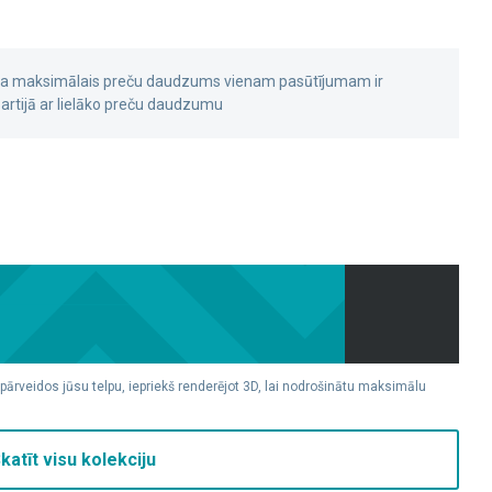
 ka maksimālais preču daudzums vienam pasūtījumam ir
rtijā ar lielāko preču daudzumu
 pārveidos jūsu telpu, iepriekš renderējot 3D, lai nodrošinātu maksimālu
katīt visu kolekciju