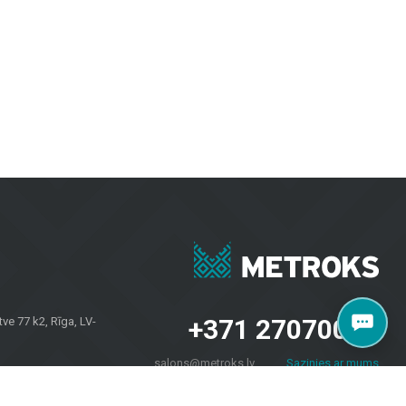
i patrauklūs.
vėms, užtikrinant ilgaamžiškumą ir modernų dizainą.
iriomis oro sąlygomis.
esvarbu, ar jums reikia plytelių sienoms, grindų dangų namams ar fasadų
 savininkams visoje Latvijoje. Apsilankykite mūsų salone Brīvības
+371 27070040
e 77 k2, Rīga, LV-
salons@metroks.lv
Sazinies ar mums