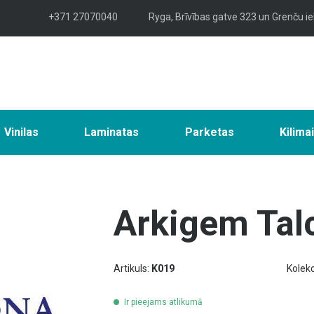
+371 27070040
Ryga, Brīvības gatve 323 un Grenču ie
Vinilas
Laminatas
Parketas
Kilima
Arkigem Tal
Artikuls:
K019
Kolekc
Ir pieejams atlikumā