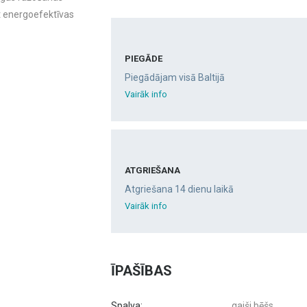
t energoefektīvas
PIEGĀDE
Piegādājam visā Baltijā
Vairāk info
ATGRIEŠANA
Atgriešana 14 dienu laikā
Vairāk info
ĪPAŠĪBAS
Spalva:
gaiši bēšs