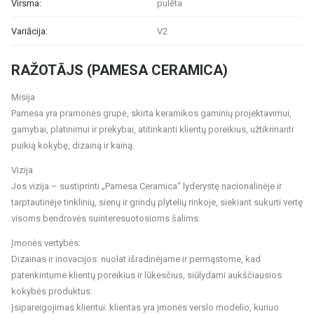
Virsma:
pulēta
Variācija:
V2
RAŽOTĀJS (PAMESA CERAMICA)
Misija
Pamesa yra pramonės grupė, skirta keramikos gaminių projektavimui,
gamybai, platinimui ir prekybai, atitinkanti klientų poreikius, užtikrinanti
puikią kokybę, dizainą ir kainą.
Vizija
Jos vizija – sustiprinti „Pamesa Ceramica“ lyderystę nacionalinėje ir
tarptautinėje tinklinių, sienų ir grindų plytelių rinkoje, siekiant sukurti vertę
visoms bendrovės suinteresuotosioms šalims.
Įmonės vertybės:
Dizainas ir inovacijos: nuolat išradinėjame ir permąstome, kad
patenkintume klientų poreikius ir lūkesčius, siūlydami aukščiausios
kokybės produktus.
Įsipareigojimas klientui: klientas yra įmonės verslo modelio, kuriuo