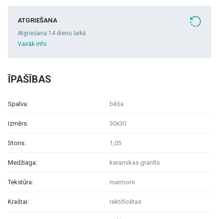
ATGRIEŠANA
Atgriešana 14 dienu laikā
Vairāk info
ĪPAŠĪBAS
Spalva:
bēša
Izmērs:
30x30
Storis:
1,05
Medžiaga:
keramikas granīts
Tekstūra:
marmors
Kraštai:
rektificētas