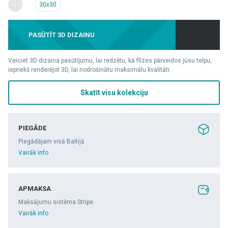
30x30
PASŪTĪT 3D DIZAINU
Veiciet 3D dizaina pasūtījumu, lai redzētu, kā flīzes pārveidos jūsu telpu,
iepriekš renderējot 3D, lai nodrošinātu maksimālu kvalitāti.
Skatīt visu kolekciju
PIEGĀDE
Piegādājam visā Baltijā
Vairāk info
APMAKSA
Maksājumu sistēma Stripe
Vairāk info