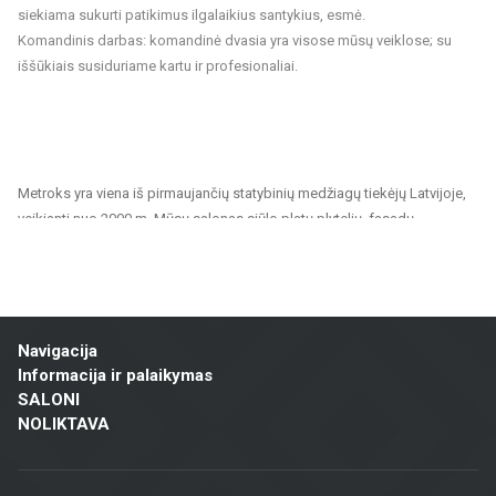
siekiama sukurti patikimus ilgalaikius santykius, esmė.
Komandinis darbas: komandinė dvasia yra visose mūsų veiklose; su
iššūkiais susiduriame kartu ir profesionaliai.
Metroks yra viena iš pirmaujančių statybinių medžiagų tiekėjų Latvijoje,
veikianti nuo 2000 m. Mūsų salonas siūlo platų plytelių, fasadų
medžiagų ir grindų dangų pasirinkimą, tinkantį tiek privatiems, tiek
visuomeniniams projektams. Esame patikimas partneris visiems,
ieškantiems kokybiškų ir tvarių sprendimų namų, biurų, visuomeninių
pastatų ir kitų patalpų apdailai.
Navigacija
Mūsų siūlomas asortimentas apima:
Informacija ir palaikymas
Sienų ir grindų plytelės: Įvairių dydžių, spalvų ir dizainų plytelės,
SALONI
NOLIKTAVA
tinkamos vonios kambariams, virtuvėms, visuomeninėms patalpoms ir
lauko erdvėms. Keraminės ir akmens masės plytelės pasižymi
ilgaamžiškumu ir estetiška išvaizda.