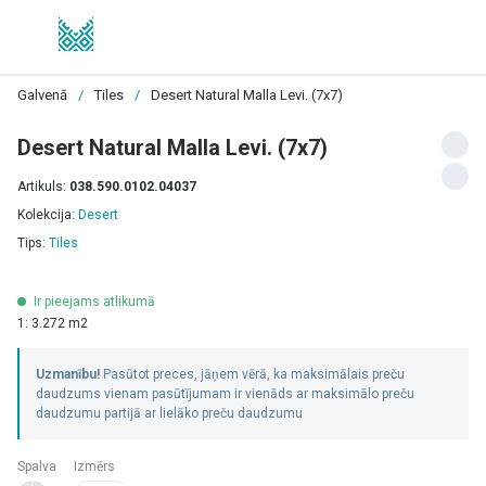
Galvenā
/
Tiles
/
Desert Natural Malla Levi. (7x7)
Desert Natural Malla Levi. (7x7)
Artikuls:
038.590.0102.04037
Kolekcija:
Desert
Tips:
Tiles
Ir pieejams atlikumā
1: 3.272 m2
Uzmanību!
Pasūtot preces, jāņem vērā, ka maksimālais preču
daudzums vienam pasūtījumam ir vienāds ar maksimālo preču
daudzumu partijā ar lielāko preču daudzumu
Spalva
Izmērs