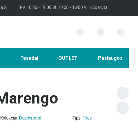
la 2
I-V. 10:00 - 19:00 VI. 10:00 - 16:00 VII. uždaryta
i
Fasadai
OUTLET
Paslaugos
 Marengo
Kolekcija:
Duplostone
Tips:
Tiles