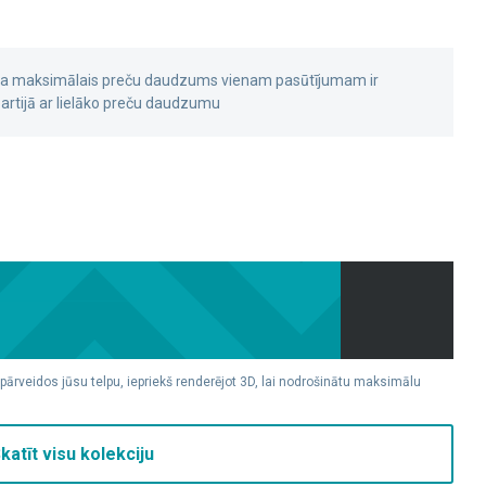
 ka maksimālais preču daudzums vienam pasūtījumam ir
rtijā ar lielāko preču daudzumu
 pārveidos jūsu telpu, iepriekš renderējot 3D, lai nodrošinātu maksimālu
katīt visu kolekciju