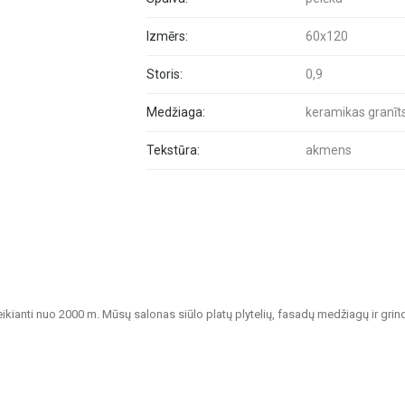
Izmērs:
60x120
Storis:
0,9
Medžiaga:
keramikas granīt
Tekstūra:
akmens
veikianti nuo 2000 m. Mūsų salonas siūlo platų plytelių, fasadų medžiagų ir grin
tvarių sprendimų namų, biurų, visuomeninių pastatų ir kitų patalpų apdailai.