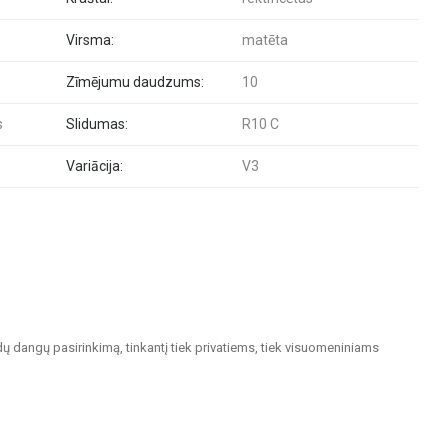
Virsma:
matēta
Zīmējumu daudzums:
10
s
Slidumas:
R10 C
Variācija:
V3
dų dangų pasirinkimą, tinkantį tiek privatiems, tiek visuomeniniams