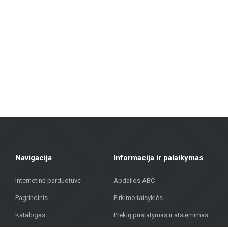
Sienų ir grindų plytelės: Įvairių dydžių, spalvų ir dizainų plytelės, ti
išvaizda.
Fasadų medžiagos: Siūlome sprendimus pastatų išorės apdailai, įskaitant vė
Grindų dangos: Laminatas, vinilinės dangos, parketas ir keraminės gri
Terasų dangos: Mūsų asortimente yra medžiagų, tinkamų lauko terasoms, 
„Metroks“ didžiuojasi savo profesionaliu požiūriu – siūlome ne tik medži
medžiagų visuomeniniam pastatui, mūsų komanda padės rasti geriausią
Sujungdami daugiau nei 20 metų patirtį, aukštos kokybės medžiagas ir in
gatvėje 323, Rygoje, kad rastumėte kokybiškus sprendimus savo projekt
Navigacija
Informacija ir palaikymas
Internetinė parduotuvė
Apdailos ABC
Pagrindinis
Pirkimo taisyklės
Katalogas
Prekių pristatymas ir atsiėmimas