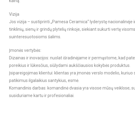
kainą.
Vizija
Jos vizija – sustiprinti „Pamesa Ceramica“ lyderystę nacionalinėje i
tinklinių, sienų ir grindų plytelių rinkoje, siekiant sukurti vertę vis
suinteresuotosioms šalims.
Įmonės vertybės:
Dizainas ir inovacijos: nuolat išradinėjame ir permąstome, kad pat
poreikius ir lūkesčius, siūlydami aukščiausios kokybės produktus.
Įsipareigojimas klientui: klientas yra įmonės verslo modelio, kuriuo
patikimus ilgalaikius santykius, esmė.
Komandinis darbas: komandinė dvasia yra visose mūsų veiklose; su
susiduriame kartu ir profesionaliai.