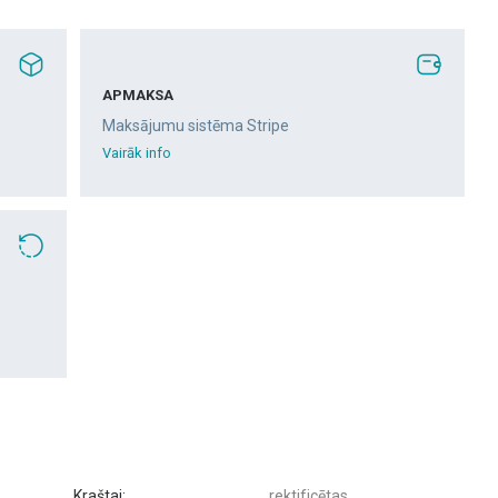
APMAKSA
Maksājumu sistēma Stripe
Vairāk info
Kraštai:
rektificētas