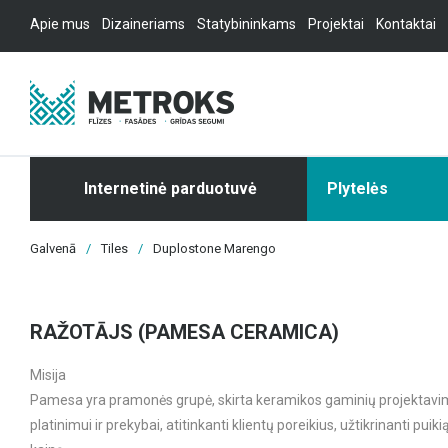
Apie mus
Dizaineriams
Statybininkams
Projektai
Kontaktai
Internetinė parduotuvė
Plytelės
Galvenā
/
Tiles
/
Duplostone Marengo
RAŽOTĀJS (PAMESA CERAMICA)
Misija
Pamesa yra pramonės grupė, skirta keramikos gaminių projektavi
platinimui ir prekybai, atitinkanti klientų poreikius, užtikrinanti puiki