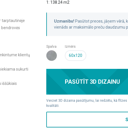
1: 138.24 m2
r tarptautinėje
Uzmanību!
Pasūtot preces, jāņem vērā,
vienāds ar maksimālo preču daudzumu pa
oms bendrovės
Spalva
Izmērs
enkintume klientų
60x120
 siekiama sukurti
PASŪTĪT 3D DIZAINU
 iššūkiais
Veiciet 3D dizaina pasūtījumu, lai redzētu, kā flīzes
kvalitāti.
S