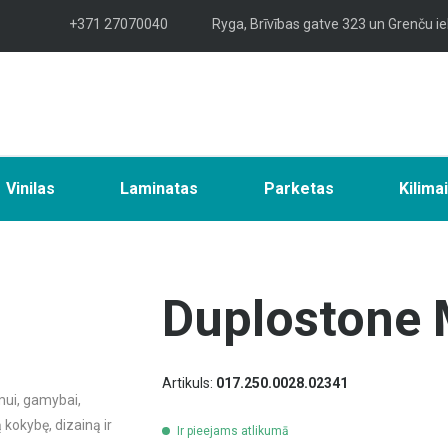
+371 27070040
Ryga, Brīvības gatve 323 un Grenču ie
Vinilas
Laminatas
Parketas
Kilima
Duplostone
Artikuls:
017.250.0028.02341
mui, gamybai,
ą kokybę, dizainą ir
Ir pieejams atlikumā