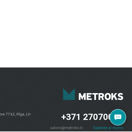
. Keraminės ir akmens masės plytelės pasižymi ilgaamžiškumu ir estetiška
i patrauklūs.
vėms, užtikrinant ilgaamžiškumą ir modernų dizainą.
iriomis oro sąlygomis.
esvarbu, ar jums reikia plytelių sienoms, grindų dangų namams ar fasadų
 savininkams visoje Latvijoje. Apsilankykite mūsų salone Brīvības
+371 27070040
e 77 k2, Rīga, LV-
salons@metroks.lv
Sazinies ar mums