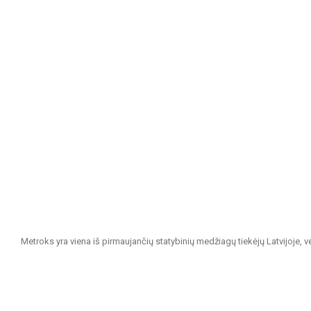
Metroks yra viena iš pirmaujančių statybinių medžiagų tiekėjų Latvijoje, 
projektams. Esame patikimas partneris visiems, ieškantiems kokybiškų ir 
Mūsų siūlomas asortimentas apima: