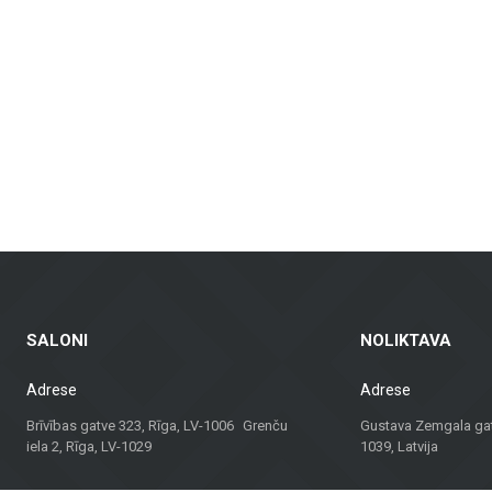
nkamos vonios kambariams, virtuvėms, visuomeninėms patalpoms ir lauko erdvėms
dinamus fasadus ir fasadų plyteles, kurie yra ne tik praktiški, bet ir vizualia
ndų plytelės – tinkamos gyvenamosioms patalpoms, biurams ir komercinėms erd
balkonams ir kitoms lauko erdvėms, užtikrinant ilgaamžiškumą ir estetiką įva
agas, bet ir konsultacijas bei sprendimus, tinkančius įvairiems projektams. N
 sprendimą.
dividualų požiūrį, „Metroks“ tapo patikimu pasirinkimu profesionalams ir namų
ui!
SALONI
NOLIKTAVA
Adrese
Adrese
Brīvības gatve 323, Rīga, LV-1006 Grenču
Gustava Zemgala gatv
iela 2, Rīga, LV-1029
1039, Latvija