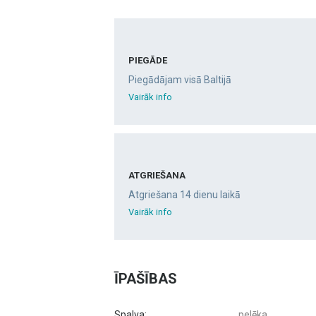
PIEGĀDE
Piegādājam visā Baltijā
Vairāk info
ATGRIEŠANA
Atgriešana 14 dienu laikā
Vairāk info
ĪPAŠĪBAS
Spalva:
pelēka