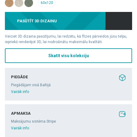
60x120
PASŪTĪT 3D DIZAINU
Veiciet 3D dizaina pasūtījumu, lai redzētu, kā flīzes pārveidos jūsu telpu,
iepriekš renderējot 3D, lai nodrošinātu maksimālu kvalitāti.
Skatīt visu kolekciju
PIEGĀDE
Piegādājam visā Baltijā
Vairāk info
APMAKSA
Maksājumu sistēma Stripe
Vairāk info