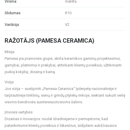
Virsma:
matēta
Slidumas:
R10
Variācija:
V2
RAŽOTĀJS (PAMESA CERAMICA)
Misija
Pamesa yra pramonės grupė, skirta keramikos gaminių projektavimui,
gamybai, platinimui ir prekybai, atitinkanti klientų poreikius, užtikrinanti
puikią kokybę, dizainą ir kainą.
Vizija
Jos vizija – sustiprinti „Pamesa Ceramica“ lyderystę nacionalinėje ir
tarptautinėje tinklinių, sienų ir grindų plytelių rinkoje, siekiant sukurti vertę
visoms bendrovės suinteresuotosioms šalims.
Įmonės vertybės:
Dizainas ir inovacijos: nuolat išradinėjame ir permąstome, kad
patenkintume klientų poreikius ir lūkesčius, siūlydami aukščiausios