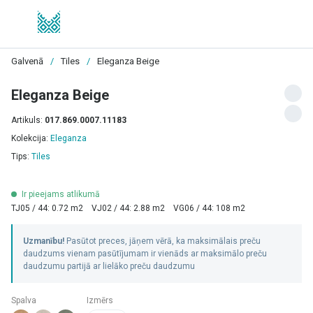
Galvenā
/
Tiles
/
Eleganza Beige
Eleganza Beige
Artikuls:
017.869.0007.11183
Kolekcija:
Eleganza
Tips:
Tiles
Ir pieejams atlikumā
TJ05 / 44: 0.72 m2
VJ02 / 44: 2.88 m2
VG06 / 44: 108 m2
Uzmanību!
Pasūtot preces, jāņem vērā, ka maksimālais preču
daudzums vienam pasūtījumam ir vienāds ar maksimālo preču
daudzumu partijā ar lielāko preču daudzumu
Spalva
Izmērs