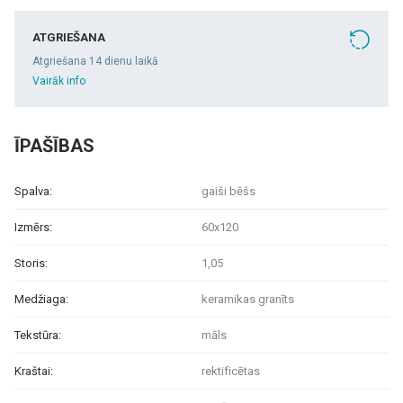
ATGRIEŠANA
Atgriešana 14 dienu laikā
Vairāk info
ĪPAŠĪBAS
Spalva:
gaiši bēšs
Izmērs:
60x120
Storis:
1,05
Medžiaga:
keramikas granīts
Tekstūra:
māls
Kraštai:
rektificētas