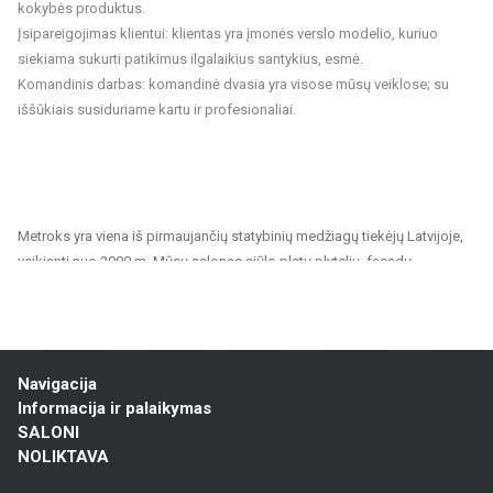
kokybės produktus.
Įsipareigojimas klientui: klientas yra įmonės verslo modelio, kuriuo
siekiama sukurti patikimus ilgalaikius santykius, esmė.
Komandinis darbas: komandinė dvasia yra visose mūsų veiklose; su
iššūkiais susiduriame kartu ir profesionaliai.
Metroks yra viena iš pirmaujančių statybinių medžiagų tiekėjų Latvijoje,
veikianti nuo 2000 m. Mūsų salonas siūlo platų plytelių, fasadų
medžiagų ir grindų dangų pasirinkimą, tinkantį tiek privatiems, tiek
visuomeniniams projektams. Esame patikimas partneris visiems,
ieškantiems kokybiškų ir tvarių sprendimų namų, biurų, visuomeninių
pastatų ir kitų patalpų apdailai.
Navigacija
Mūsų siūlomas asortimentas apima:
Informacija ir palaikymas
SALONI
Sienų ir grindų plytelės: Įvairių dydžių, spalvų ir dizainų plytelės,
NOLIKTAVA
tinkamos vonios kambariams, virtuvėms, visuomeninėms patalpoms ir
lauko erdvėms. Keraminės ir akmens masės plytelės pasižymi