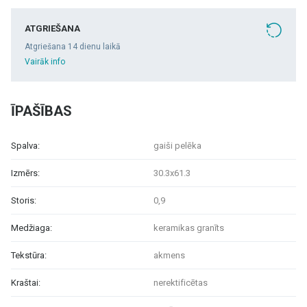
ATGRIEŠANA
Atgriešana 14 dienu laikā
Vairāk info
ĪPAŠĪBAS
Spalva:
gaiši pelēka
Izmērs:
30.3x61.3
Storis:
0,9
Medžiaga:
keramikas granīts
Tekstūra:
akmens
Kraštai:
nerektificētas