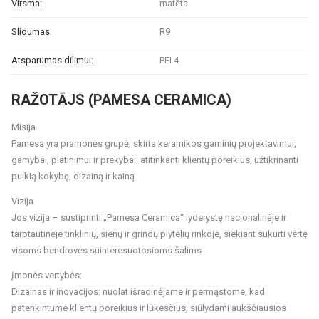
Virsma:
matēta
Slidumas:
R9
Atsparumas dilimui:
PEI 4
RAŽOTĀJS (PAMESA CERAMICA)
Misija
Pamesa yra pramonės grupė, skirta keramikos gaminių projektavimui,
gamybai, platinimui ir prekybai, atitinkanti klientų poreikius, užtikrinanti
puikią kokybę, dizainą ir kainą.
Vizija
Jos vizija – sustiprinti „Pamesa Ceramica“ lyderystę nacionalinėje ir
tarptautinėje tinklinių, sienų ir grindų plytelių rinkoje, siekiant sukurti vertę
visoms bendrovės suinteresuotosioms šalims.
Įmonės vertybės:
Dizainas ir inovacijos: nuolat išradinėjame ir permąstome, kad
patenkintume klientų poreikius ir lūkesčius, siūlydami aukščiausios