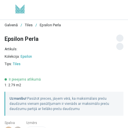
Galvenā
/
Tiles
/
Epsilon Perla
Epsilon Perla
Artikuls:
Kolekcija:
Epsilon
Tips:
Tiles
Ir pieejams atlikumā
1: 2.79 m2
Uzmanību!
Pasūtot preces, jāņem vērā, ka maksimālais preču
daudzums vienam pasūtījumam ir vienāds ar maksimālo preču
daudzumu partijā ar lielāko preču daudzumu
Spalva
Izmērs