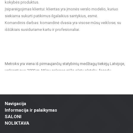
kokybės produktus.
Įsipareigojimas klientui: klientas yra įmonės verslo modelio, kuriuo
siekiama sukurti patikimus ilgalaikius santykius, esmė.
Komandinis darbas: komandinė dvasia yra visose mūsų veiklose; su
iššūkiais susiduriame kartu ir profesionaliai.
Metroks yra viena iš pirmaujančių statybinių medžiagų tiekėjų Latvijoje,
veikianti nuo 2000 m. Mūsų salonas siūlo platų plytelių, fasadų
medžiagų ir grindų dangų pasirinkimą, tinkantį tiek privatiems, tiek
visuomeniniams projektams. Esame patikimas partneris visiems,
ieškantiems kokybiškų ir tvarių sprendimų namų, biurų, visuomeninių
pastatų ir kitų patalpų apdailai.
Navigacija
Mūsų siūlomas asortimentas apima:
Informacija ir palaikymas
SALONI
Sienų ir grindų plytelės: Įvairių dydžių, spalvų ir dizainų plytelės,
NOLIKTAVA
tinkamos vonios kambariams, virtuvėms, visuomeninėms patalpoms ir
lauko erdvėms. Keraminės ir akmens masės plytelės pasižymi