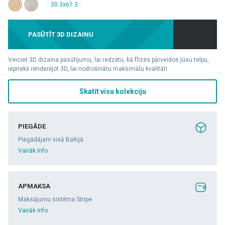
30.3x61.3
PASŪTĪT 3D DIZAINU
Veiciet 3D dizaina pasūtījumu, lai redzētu, kā flīzes pārveidos jūsu telpu,
iepriekš renderējot 3D, lai nodrošinātu maksimālu kvalitāti.
Skatīt visu kolekciju
PIEGĀDE
Piegādājam visā Baltijā
Vairāk info
APMAKSA
Maksājumu sistēma Stripe
Vairāk info