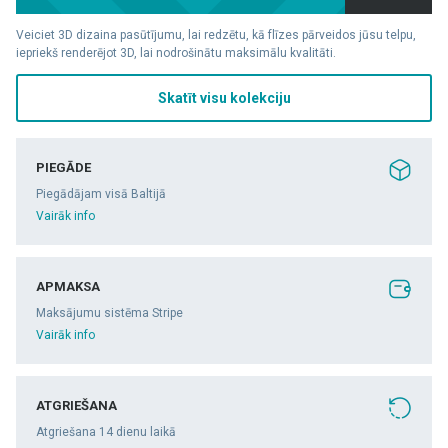
Veiciet 3D dizaina pasūtījumu, lai redzētu, kā flīzes pārveidos jūsu telpu,
iepriekš renderējot 3D, lai nodrošinātu maksimālu kvalitāti.
Skatīt visu kolekciju
PIEGĀDE
Piegādājam visā Baltijā
Vairāk info
APMAKSA
Maksājumu sistēma Stripe
Vairāk info
ATGRIEŠANA
Atgriešana 14 dienu laikā