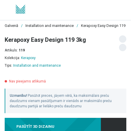
Galvenā
/
Installation and maintenance
/
Kerapoxy Easy Design 119 3k
Kerapoxy Easy Design 119 3kg
Artikuls:
119
Kolekcija:
Kerapoxy
Tips:
Installation and maintenance
Nav pieejams atlikumā
Uzmanību!
Pasūtot preces, jāņem vērā, ka maksimālais preču
daudzums vienam pasūtījumam ir vienāds ar maksimālo preču
daudzumu partijā ar lielāko preču daudzumu
PASŪTĪT 3D DIZAINU