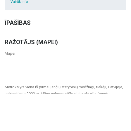
Vairāk info
ĪPAŠĪBAS
RAŽOTĀJS (MAPEI)
Mapei
Metroks yra viena iš pirmaujančių statybinių medžiagų tiekėjų Latvijoje,
veikianti nuo 2000 m. Mūsų salonas siūlo platų plytelių, fasadų
medžiagų ir grindų dangų pasirinkimą, tinkantį tiek privatiems, tiek
visuomeniniams projektams. Esame patikimas partneris visiems,
ieškantiems kokybiškų ir tvarių sprendimų namų, biurų, visuomeninių
pastatų ir kitų patalpų apdailai.
Mūsų siūlomas asortimentas apima: