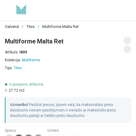
Galvenā
/
Tiles
/
Multiforme Malta Ret
Multiforme Malta Ret
Artikuls:
I809
Kolekcija:
Multiforme
Tips:
Tiles
Ir pieejams atlikumā
1: 27.72 m2
Uzmanību!
Pasūtot preces, jāņem vērā, ka maksimālais preču
daudzums vienam pasūtījumam ir vienāds ar maksimālo preču
daudzumu partijā ar lielāko preču daudzumu
Spalva
Izmērs