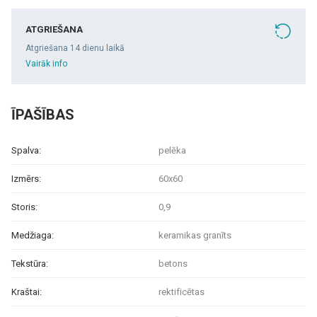
ATGRIEŠANA
Atgriešana 14 dienu laikā
Vairāk info
ĪPAŠĪBAS
Spalva:
pelēka
Izmērs:
60x60
Storis:
0,9
Medžiaga:
keramikas granīts
Tekstūra:
betons
Kraštai:
rektificētas