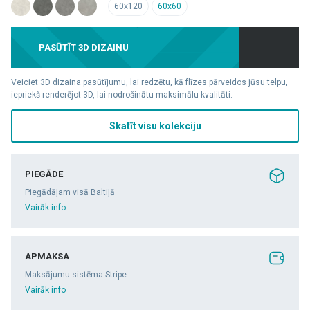
60x120
60x60
PASŪTĪT 3D DIZAINU
Veiciet 3D dizaina pasūtījumu, lai redzētu, kā flīzes pārveidos jūsu telpu,
iepriekš renderējot 3D, lai nodrošinātu maksimālu kvalitāti.
Skatīt visu kolekciju
PIEGĀDE
Piegādājam visā Baltijā
Vairāk info
APMAKSA
Maksājumu sistēma Stripe
Vairāk info