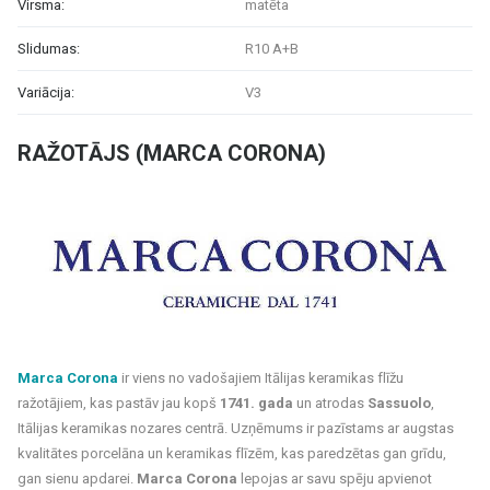
Virsma:
matēta
Slidumas:
R10 A+B
Variācija:
V3
RAŽOTĀJS (MARCA CORONA)
Marca Corona
ir viens no vadošajiem Itālijas keramikas flīžu
ražotājiem, kas pastāv jau kopš
1741. gada
un atrodas
Sassuolo
,
Itālijas keramikas nozares centrā. Uzņēmums ir pazīstams ar augstas
kvalitātes porcelāna un keramikas flīzēm, kas paredzētas gan grīdu,
gan sienu apdarei.
Marca Corona
lepojas ar savu spēju apvienot