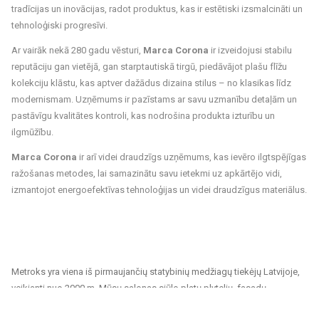
tradīcijas un inovācijas, radot produktus, kas ir estētiski izsmalcināti un
tehnoloģiski progresīvi.
Ar vairāk nekā 280 gadu vēsturi,
Marca Corona
ir izveidojusi stabilu
reputāciju gan vietējā, gan starptautiskā tirgū, piedāvājot plašu flīžu
kolekciju klāstu, kas aptver dažādus dizaina stilus – no klasikas līdz
modernismam. Uzņēmums ir pazīstams ar savu uzmanību detaļām un
pastāvīgu kvalitātes kontroli, kas nodrošina produkta izturību un
ilgmūžību.
Marca Corona
ir arī videi draudzīgs uzņēmums, kas ievēro ilgtspējīgas
ražošanas metodes, lai samazinātu savu ietekmi uz apkārtējo vidi,
izmantojot energoefektīvas tehnoloģijas un videi draudzīgus materiālus.
Metroks yra viena iš pirmaujančių statybinių medžiagų tiekėjų Latvijoje,
veikianti nuo 2000 m. Mūsų salonas siūlo platų plytelių, fasadų
medžiagų ir grindų dangų pasirinkimą, tinkantį tiek privatiems, tiek