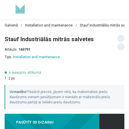
Galvenā
/
Installation and maintenance
/
Stauf Industriālās mitrās salv
Stauf Industriālās mitrās salvetes
Artikuls:
160791
Tips:
Installation and maintenance
Ir pieejams atlikumā
1: 2 pc
Uzmanību!
Pasūtot preces, jāņem vērā, ka maksimālais preču
daudzums vienam pasūtījumam ir vienāds ar maksimālo preču
daudzumu partijā ar lielāko preču daudzumu
PASŪTĪT 3D DIZAINU