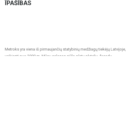
ĪPAŠĪBAS
Metroks yra viena iš pirmaujančių statybinių medžiagų tiekėjų Latvijoje,
veikianti nuo 2000 m. Mūsų salonas siūlo platų plytelių, fasadų
medžiagų ir grindų dangų pasirinkimą, tinkantį tiek privatiems, tiek
visuomeniniams projektams. Esame patikimas partneris visiems,
ieškantiems kokybiškų ir tvarių sprendimų namų, biurų, visuomeninių
pastatų ir kitų patalpų apdailai.
Mūsų siūlomas asortimentas apima:
Sienų ir grindų plytelės: Įvairių dydžių, spalvų ir dizainų plytelės,
tinkamos vonios kambariams, virtuvėms, visuomeninėms patalpoms ir
lauko erdvėms. Keraminės ir akmens masės plytelės pasižymi
ilgaamžiškumu ir estetiška išvaizda.
Fasadų medžiagos: Siūlome sprendimus pastatų išorės apdailai,