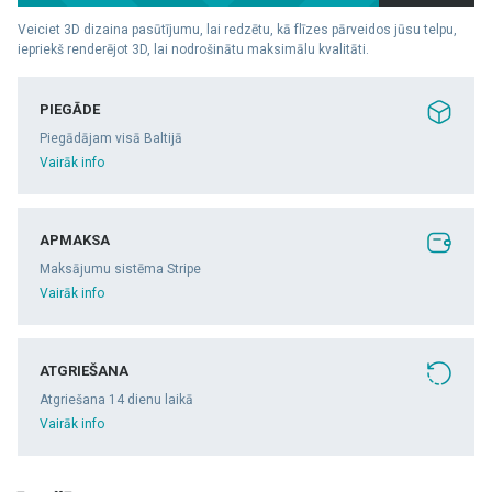
Veiciet 3D dizaina pasūtījumu, lai redzētu, kā flīzes pārveidos jūsu telpu,
iepriekš renderējot 3D, lai nodrošinātu maksimālu kvalitāti.
PIEGĀDE
Piegādājam visā Baltijā
Vairāk info
APMAKSA
Maksājumu sistēma Stripe
Vairāk info
ATGRIEŠANA
Atgriešana 14 dienu laikā
Vairāk info